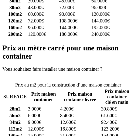
50m2
30.000€
45.000€
60.000€
80m2
48.000€
72.000€
96.000€
100m2
60.000€
90.000€
120.000€
120m2
72.000€
108.000€
144.000€
160m2
96.000€
144.000€
192.000€
200m2
120.000€
180.000€
240.000€
Prix au mètre carré pour une maison
container
Vous souhaitez faire installer une maison container ?
Comparez 4
constructeurs ici
Prix au m2 pour la construction d’une maison container
Prix maison
Prix maison
Prix maison
SURFACE
container
container
container livrée
clé en main
28m2
3.000€
4.200€
30.800€
56m2
6.000€
8.400€
61.600€
84m2
9.000€
12.600€
92.400€
112m2
12.000€
16.800€
123.200€
140m2
15.000€
21.000€
154.000€