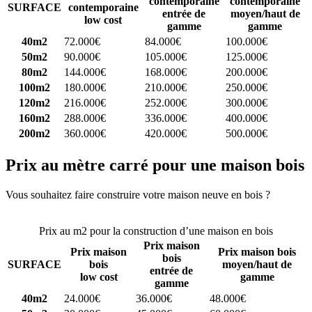
contemporaine
contemporaine
SURFACE
contemporaine
entrée de
moyen/haut de
low cost
gamme
gamme
40m2
72.000€
84.000€
100.000€
50m2
90.000€
105.000€
125.000€
80m2
144.000€
168.000€
200.000€
100m2
180.000€
210.000€
250.000€
120m2
216.000€
252.000€
300.000€
160m2
288.000€
336.000€
400.000€
200m2
360.000€
420.000€
500.000€
Prix au mètre carré pour une maison bois
Vous souhaitez faire construire votre maison neuve en bois ?
Comparez 4 constructeurs ici
Prix au m2 pour la construction d’une maison en bois
Prix maison
Prix maison
Prix maison bois
bois
SURFACE
bois
moyen/haut de
entrée de
low cost
gamme
gamme
40m2
24.000€
36.000€
48.000€