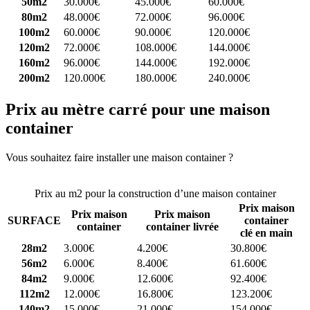
50m2
30.000€
45.000€
60.000€
80m2
48.000€
72.000€
96.000€
100m2
60.000€
90.000€
120.000€
120m2
72.000€
108.000€
144.000€
160m2
96.000€
144.000€
192.000€
200m2
120.000€
180.000€
240.000€
Prix au mètre carré pour une maison
container
Vous souhaitez faire installer une maison container ?
Comparez 4
constructeurs ici
Prix au m2 pour la construction d’une maison container
Prix maison
Prix maison
Prix maison
SURFACE
container
container
container livrée
clé en main
28m2
3.000€
4.200€
30.800€
56m2
6.000€
8.400€
61.600€
84m2
9.000€
12.600€
92.400€
112m2
12.000€
16.800€
123.200€
140m2
15.000€
21.000€
154.000€