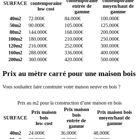
contemporaine
contemporaine
SURFACE
contemporaine
entrée de
moyen/haut de
low cost
gamme
gamme
40m2
72.000€
84.000€
100.000€
50m2
90.000€
105.000€
125.000€
80m2
144.000€
168.000€
200.000€
100m2
180.000€
210.000€
250.000€
120m2
216.000€
252.000€
300.000€
160m2
288.000€
336.000€
400.000€
200m2
360.000€
420.000€
500.000€
Prix au mètre carré pour une maison bois
Vous souhaitez faire construire votre maison neuve en bois ?
Comparez 4 constructeurs ici
Prix au m2 pour la construction d’une maison en bois
Prix maison
Prix maison
Prix maison bois
bois
SURFACE
bois
moyen/haut de
entrée de
low cost
gamme
gamme
40m2
24.000€
36.000€
48.000€