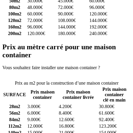
50m2
30.000€
45.000€
60.000€
80m2
48.000€
72.000€
96.000€
100m2
60.000€
90.000€
120.000€
120m2
72.000€
108.000€
144.000€
160m2
96.000€
144.000€
192.000€
200m2
120.000€
180.000€
240.000€
Prix au mètre carré pour une maison
container
Vous souhaitez faire installer une maison container ?
Comparez 4
constructeurs ici
Prix au m2 pour la construction d’une maison container
Prix maison
Prix maison
Prix maison
SURFACE
container
container
container livrée
clé en main
28m2
3.000€
4.200€
30.800€
56m2
6.000€
8.400€
61.600€
84m2
9.000€
12.600€
92.400€
112m2
12.000€
16.800€
123.200€
140m2
15.000€
21.000€
154.000€