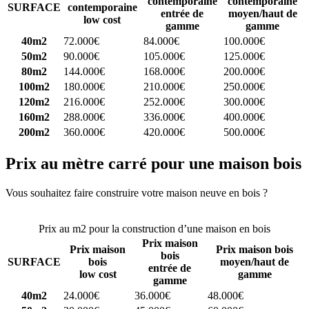
contemporaine
contemporaine
SURFACE
contemporaine
entrée de
moyen/haut de
low cost
gamme
gamme
40m2
72.000€
84.000€
100.000€
50m2
90.000€
105.000€
125.000€
80m2
144.000€
168.000€
200.000€
100m2
180.000€
210.000€
250.000€
120m2
216.000€
252.000€
300.000€
160m2
288.000€
336.000€
400.000€
200m2
360.000€
420.000€
500.000€
Prix au mètre carré pour une maison bois
Vous souhaitez faire construire votre maison neuve en bois ?
Comparez 4 constructeurs ici
Prix au m2 pour la construction d’une maison en bois
Prix maison
Prix maison
Prix maison bois
bois
SURFACE
bois
moyen/haut de
entrée de
low cost
gamme
gamme
40m2
24.000€
36.000€
48.000€