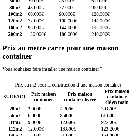
50m2
30.000€
45.000€
60.000€
80m2
48.000€
72.000€
96.000€
100m2
60.000€
90.000€
120.000€
120m2
72.000€
108.000€
144.000€
160m2
96.000€
144.000€
192.000€
200m2
120.000€
180.000€
240.000€
Prix au mètre carré pour une maison
container
Vous souhaitez faire installer une maison container ?
Comparez 4
constructeurs ici
Prix au m2 pour la construction d’une maison container
Prix maison
Prix maison
Prix maison
SURFACE
container
container
container livrée
clé en main
28m2
3.000€
4.200€
30.800€
56m2
6.000€
8.400€
61.600€
84m2
9.000€
12.600€
92.400€
112m2
12.000€
16.800€
123.200€
140m2
15.000€
21.000€
154.000€