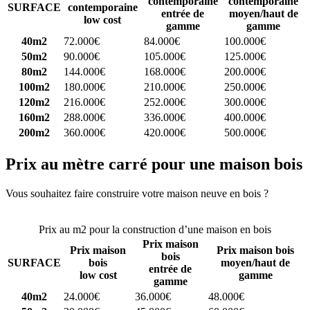
contemporaine
contemporaine
SURFACE
contemporaine
entrée de
moyen/haut de
low cost
gamme
gamme
40m2
72.000€
84.000€
100.000€
50m2
90.000€
105.000€
125.000€
80m2
144.000€
168.000€
200.000€
100m2
180.000€
210.000€
250.000€
120m2
216.000€
252.000€
300.000€
160m2
288.000€
336.000€
400.000€
200m2
360.000€
420.000€
500.000€
Prix au mètre carré pour une maison bois
Vous souhaitez faire construire votre maison neuve en bois ?
Comparez 4 constructeurs ici
Prix au m2 pour la construction d’une maison en bois
Prix maison
Prix maison
Prix maison bois
bois
SURFACE
bois
moyen/haut de
entrée de
low cost
gamme
gamme
40m2
24.000€
36.000€
48.000€