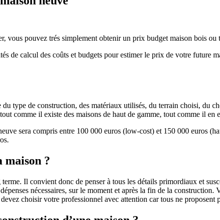
e maison neuve
r, vous pouvez trés simplement obtenir un prix budget maison bois ou tra
ités de calcul des coûts et budgets pour estimer le prix de votre future 
u type de construction, des matériaux utilisés, du terrain choisi, du c
 » tout comme il existe des maisons de haut de gamme, tout comme il en 
 neuve sera compris entre 100 000 euros (low-cost) et 150 000 euros (
os.
a maison ?
 terme. Il convient donc de penser à tous les détails primordiaux et susc
penses nécessaires, sur le moment et après la fin de la construction. Vo
s devez choisir votre professionnel avec attention car tous ne proposen
 construction d’une maison ?