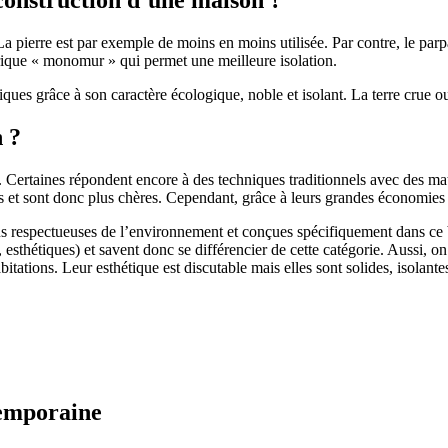
 pierre est par exemple de moins en moins utilisée. Par contre, le parpaing
brique « monomur » qui permet une meilleure isolation.
ues grâce à son caractère écologique, noble et isolant. La terre crue ou
n ?
. Certaines répondent encore à des techniques traditionnels avec des m
et sont donc plus chères. Cependant, grâce à leurs grandes économies d’
us respectueuses de l’environnement et conçues spécifiquement dans ce b
, esthétiques) et savent donc se différencier de cette catégorie. Aussi, 
itations. Leur esthétique est discutable mais elles sont solides, isolantes
temporaine