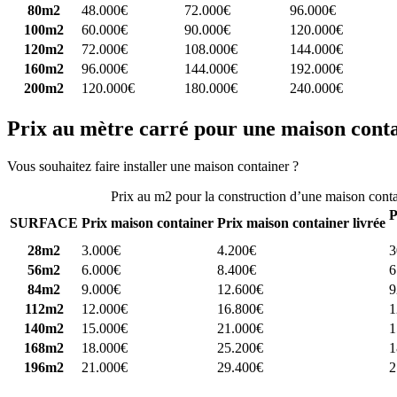
80m2
48.000€
72.000€
96.000€
100m2
60.000€
90.000€
120.000€
120m2
72.000€
108.000€
144.000€
160m2
96.000€
144.000€
192.000€
200m2
120.000€
180.000€
240.000€
Prix au mètre carré pour une maison cont
Vous souhaitez faire installer une maison container ?
Comparez 4 const
Prix au m2 pour la construction d’une maison cont
P
SURFACE
Prix maison container
Prix maison container livrée
28m2
3.000€
4.200€
3
56m2
6.000€
8.400€
6
84m2
9.000€
12.600€
9
112m2
12.000€
16.800€
1
140m2
15.000€
21.000€
1
168m2
18.000€
25.200€
1
196m2
21.000€
29.400€
2