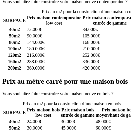
Vous souhaitez faire construire votre maison neuve contemporaine ?
C
Prix au m2 pour la construction d’une maison c
Prix maison contemporaine
Prix maison contempora
SURFACE
low cost
entrée de gamme
40m2
72.000€
84.000€
50m2
90.000€
105.000€
80m2
144.000€
168.000€
100m2
180.000€
210.000€
120m2
216.000€
252.000€
160m2
288.000€
336.000€
200m2
360.000€
420.000€
Prix au mètre carré pour une maison bois
Vous souhaitez faire construire votre maison neuve en bois ?
Comparez
Prix au m2 pour la construction d’une maison en bois
Prix maison bois
Prix maison bois
Prix maison bo
SURFACE
low cost
entrée de gamme
moyen/haut de g
40m2
24.000€
36.000€
48.000€
50m2
30.000€
45.000€
60.000€