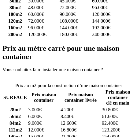
50m2
30.000€
45.000€
60.000€
80m2
48.000€
72.000€
96.000€
100m2
60.000€
90.000€
120.000€
120m2
72.000€
108.000€
144.000€
160m2
96.000€
144.000€
192.000€
200m2
120.000€
180.000€
240.000€
Prix au mètre carré pour une maison
container
Vous souhaitez faire installer une maison container ?
Comparez 4
constructeurs ici
Prix au m2 pour la construction d’une maison container
Prix maison
Prix maison
Prix maison
SURFACE
container
container
container livrée
clé en main
28m2
3.000€
4.200€
30.800€
56m2
6.000€
8.400€
61.600€
84m2
9.000€
12.600€
92.400€
112m2
12.000€
16.800€
123.200€
140m2
15.000€
21.000€
154.000€