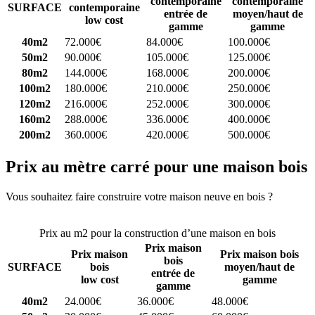
contemporaine
contemporaine
SURFACE
contemporaine
entrée de
moyen/haut de
low cost
gamme
gamme
40m2
72.000€
84.000€
100.000€
50m2
90.000€
105.000€
125.000€
80m2
144.000€
168.000€
200.000€
100m2
180.000€
210.000€
250.000€
120m2
216.000€
252.000€
300.000€
160m2
288.000€
336.000€
400.000€
200m2
360.000€
420.000€
500.000€
Prix au mètre carré pour une maison bois
Vous souhaitez faire construire votre maison neuve en bois ?
Comparez 4 constructeurs ici
Prix au m2 pour la construction d’une maison en bois
Prix maison
Prix maison
Prix maison bois
bois
SURFACE
bois
moyen/haut de
entrée de
low cost
gamme
gamme
40m2
24.000€
36.000€
48.000€