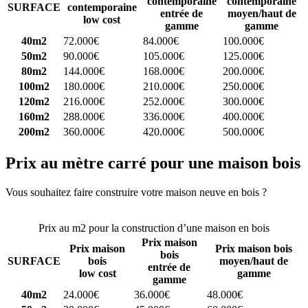
contemporaine
contemporaine
SURFACE
contemporaine
entrée de
moyen/haut de
low cost
gamme
gamme
40m2
72.000€
84.000€
100.000€
50m2
90.000€
105.000€
125.000€
80m2
144.000€
168.000€
200.000€
100m2
180.000€
210.000€
250.000€
120m2
216.000€
252.000€
300.000€
160m2
288.000€
336.000€
400.000€
200m2
360.000€
420.000€
500.000€
Prix au mètre carré pour une maison bois
Vous souhaitez faire construire votre maison neuve en bois ?
Comparez 4 constructeurs ici
Prix au m2 pour la construction d’une maison en bois
Prix maison
Prix maison
Prix maison bois
bois
SURFACE
bois
moyen/haut de
entrée de
low cost
gamme
gamme
40m2
24.000€
36.000€
48.000€