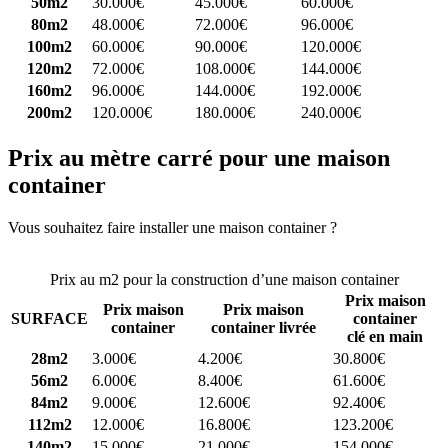
50m2
30.000€
45.000€
60.000€
80m2
48.000€
72.000€
96.000€
100m2
60.000€
90.000€
120.000€
120m2
72.000€
108.000€
144.000€
160m2
96.000€
144.000€
192.000€
200m2
120.000€
180.000€
240.000€
Prix au mètre carré pour une maison
container
Vous souhaitez faire installer une maison container ?
Comparez 4
constructeurs ici
Prix au m2 pour la construction d’une maison container
Prix maison
Prix maison
Prix maison
SURFACE
container
container
container livrée
clé en main
28m2
3.000€
4.200€
30.800€
56m2
6.000€
8.400€
61.600€
84m2
9.000€
12.600€
92.400€
112m2
12.000€
16.800€
123.200€
140m2
15.000€
21.000€
154.000€