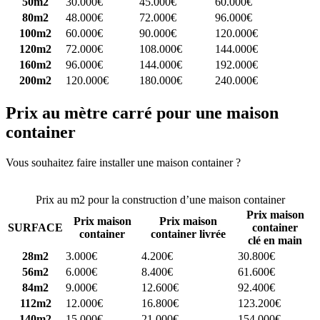
50m2
30.000€
45.000€
60.000€
80m2
48.000€
72.000€
96.000€
100m2
60.000€
90.000€
120.000€
120m2
72.000€
108.000€
144.000€
160m2
96.000€
144.000€
192.000€
200m2
120.000€
180.000€
240.000€
Prix au mètre carré pour une maison
container
Vous souhaitez faire installer une maison container ?
Comparez 4
constructeurs ici
Prix au m2 pour la construction d’une maison container
Prix maison
Prix maison
Prix maison
SURFACE
container
container
container livrée
clé en main
28m2
3.000€
4.200€
30.800€
56m2
6.000€
8.400€
61.600€
84m2
9.000€
12.600€
92.400€
112m2
12.000€
16.800€
123.200€
140m2
15.000€
21.000€
154.000€