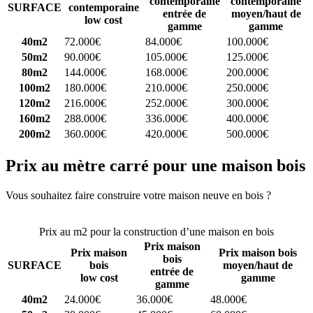
contemporaine
contemporaine
SURFACE
contemporaine
entrée de
moyen/haut de
low cost
gamme
gamme
40m2
72.000€
84.000€
100.000€
50m2
90.000€
105.000€
125.000€
80m2
144.000€
168.000€
200.000€
100m2
180.000€
210.000€
250.000€
120m2
216.000€
252.000€
300.000€
160m2
288.000€
336.000€
400.000€
200m2
360.000€
420.000€
500.000€
Prix au mètre carré pour une maison bois
Vous souhaitez faire construire votre maison neuve en bois ?
Comparez 4 constructeurs ici
Prix au m2 pour la construction d’une maison en bois
Prix maison
Prix maison
Prix maison bois
bois
SURFACE
bois
moyen/haut de
entrée de
low cost
gamme
gamme
40m2
24.000€
36.000€
48.000€