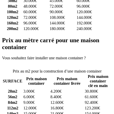
50m2
30.000€
45.000€
60.000€
80m2
48.000€
72.000€
96.000€
100m2
60.000€
90.000€
120.000€
120m2
72.000€
108.000€
144.000€
160m2
96.000€
144.000€
192.000€
200m2
120.000€
180.000€
240.000€
Prix au mètre carré pour une maison
container
Vous souhaitez faire installer une maison container ?
Comparez 4
constructeurs ici
Prix au m2 pour la construction d’une maison container
Prix maison
Prix maison
Prix maison
SURFACE
container
container
container livrée
clé en main
28m2
3.000€
4.200€
30.800€
56m2
6.000€
8.400€
61.600€
84m2
9.000€
12.600€
92.400€
112m2
12.000€
16.800€
123.200€
140m2
15.000€
21.000€
154.000€