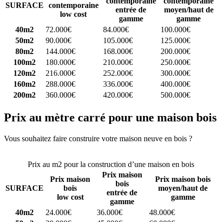
contemporaine
contemporaine
SURFACE
contemporaine
entrée de
moyen/haut de
low cost
gamme
gamme
40m2
72.000€
84.000€
100.000€
50m2
90.000€
105.000€
125.000€
80m2
144.000€
168.000€
200.000€
100m2
180.000€
210.000€
250.000€
120m2
216.000€
252.000€
300.000€
160m2
288.000€
336.000€
400.000€
200m2
360.000€
420.000€
500.000€
Prix au mètre carré pour une maison bois
Vous souhaitez faire construire votre maison neuve en bois ?
Comparez 4 constructeurs ici
Prix au m2 pour la construction d’une maison en bois
Prix maison
Prix maison
Prix maison bois
bois
SURFACE
bois
moyen/haut de
entrée de
low cost
gamme
gamme
40m2
24.000€
36.000€
48.000€