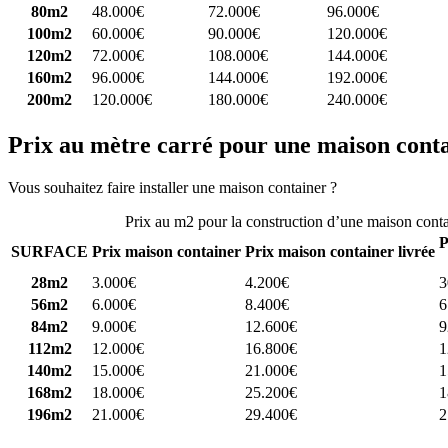
80m2
48.000€
72.000€
96.000€
100m2
60.000€
90.000€
120.000€
120m2
72.000€
108.000€
144.000€
160m2
96.000€
144.000€
192.000€
200m2
120.000€
180.000€
240.000€
Prix au mètre carré pour une maison cont
Vous souhaitez faire installer une maison container ?
Comparez 4 const
Prix au m2 pour la construction d’une maison cont
P
SURFACE
Prix maison container
Prix maison container livrée
28m2
3.000€
4.200€
3
56m2
6.000€
8.400€
6
84m2
9.000€
12.600€
9
112m2
12.000€
16.800€
1
140m2
15.000€
21.000€
1
168m2
18.000€
25.200€
1
196m2
21.000€
29.400€
2