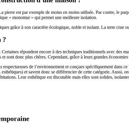
 pierre est par exemple de moins en moins utilisée. Par contre, le parpaing
brique « monomur » qui permet une meilleure isolation.
ues grâce à son caractère écologique, noble et isolant. La terre crue ou
n ?
. Certaines répondent encore à des techniques traditionnels avec des m
et sont donc plus chères. Cependant, grâce à leurs grandes économies d’
us respectueuses de l’environnement et conçues spécifiquement dans ce b
, esthétiques) et savent donc se différencier de cette catégorie. Aussi, 
itations. Leur esthétique est discutable mais elles sont solides, isolantes
temporaine