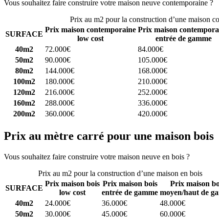
Vous souhaitez faire construire votre maison neuve contemporaine ?
C
Prix au m2 pour la construction d’une maison c
Prix maison contemporaine
Prix maison contempora
SURFACE
low cost
entrée de gamme
40m2
72.000€
84.000€
50m2
90.000€
105.000€
80m2
144.000€
168.000€
100m2
180.000€
210.000€
120m2
216.000€
252.000€
160m2
288.000€
336.000€
200m2
360.000€
420.000€
Prix au mètre carré pour une maison bois
Vous souhaitez faire construire votre maison neuve en bois ?
Comparez
Prix au m2 pour la construction d’une maison en bois
Prix maison bois
Prix maison bois
Prix maison bo
SURFACE
low cost
entrée de gamme
moyen/haut de g
40m2
24.000€
36.000€
48.000€
50m2
30.000€
45.000€
60.000€