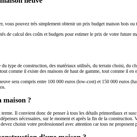
e maison neuve
r, vous pouvez trés simplement obtenir un prix budget maison bois ou tra
ités de calcul des coûts et budgets pour estimer le prix de votre future 
u type de construction, des matériaux utilisés, du terrain choisi, du c
 » tout comme il existe des maisons de haut de gamme, tout comme il en 
 neuve sera compris entre 100 000 euros (low-cost) et 150 000 euros (
os.
a maison ?
 terme. Il convient donc de penser à tous les détails primordiaux et susc
penses nécessaires, sur le moment et après la fin de la construction. Vo
s devez choisir votre professionnel avec attention car tous ne proposen
 construction d’une maison ?