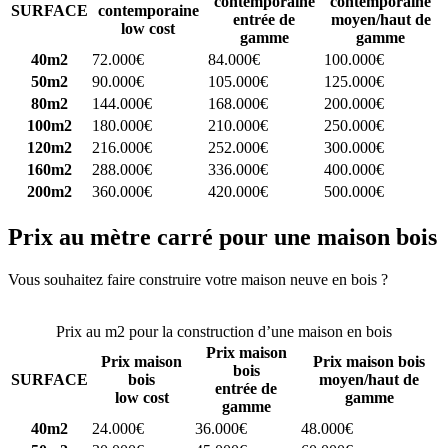
contemporaine
contemporaine
SURFACE
contemporaine
entrée de
moyen/haut de
low cost
gamme
gamme
40m2
72.000€
84.000€
100.000€
50m2
90.000€
105.000€
125.000€
80m2
144.000€
168.000€
200.000€
100m2
180.000€
210.000€
250.000€
120m2
216.000€
252.000€
300.000€
160m2
288.000€
336.000€
400.000€
200m2
360.000€
420.000€
500.000€
Prix au mètre carré pour une maison bois
Vous souhaitez faire construire votre maison neuve en bois ?
Comparez 4 constructeurs ici
Prix au m2 pour la construction d’une maison en bois
Prix maison
Prix maison
Prix maison bois
bois
SURFACE
bois
moyen/haut de
entrée de
low cost
gamme
gamme
40m2
24.000€
36.000€
48.000€