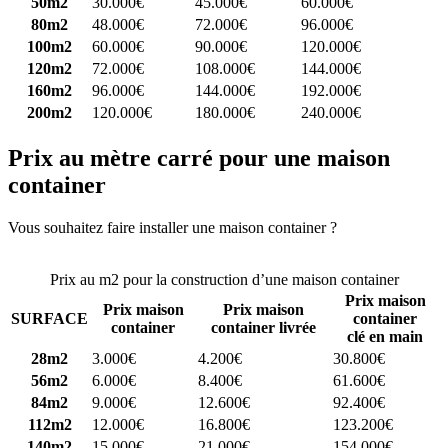
50m2
30.000€
45.000€
60.000€
80m2
48.000€
72.000€
96.000€
100m2
60.000€
90.000€
120.000€
120m2
72.000€
108.000€
144.000€
160m2
96.000€
144.000€
192.000€
200m2
120.000€
180.000€
240.000€
Prix au mètre carré pour une maison
container
Vous souhaitez faire installer une maison container ?
Comparez 4
constructeurs ici
Prix au m2 pour la construction d’une maison container
Prix maison
Prix maison
Prix maison
SURFACE
container
container
container livrée
clé en main
28m2
3.000€
4.200€
30.800€
56m2
6.000€
8.400€
61.600€
84m2
9.000€
12.600€
92.400€
112m2
12.000€
16.800€
123.200€
140m2
15.000€
21.000€
154.000€