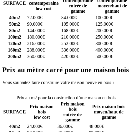
contemporaine
contemporaine
SURFACE
contemporaine
entrée de
moyen/haut de
low cost
gamme
gamme
40m2
72.000€
84.000€
100.000€
50m2
90.000€
105.000€
125.000€
80m2
144.000€
168.000€
200.000€
100m2
180.000€
210.000€
250.000€
120m2
216.000€
252.000€
300.000€
160m2
288.000€
336.000€
400.000€
200m2
360.000€
420.000€
500.000€
Prix au mètre carré pour une maison bois
Vous souhaitez faire construire votre maison neuve en bois ?
Comparez 4 constructeurs ici
Prix au m2 pour la construction d’une maison en bois
Prix maison
Prix maison
Prix maison bois
bois
SURFACE
bois
moyen/haut de
entrée de
low cost
gamme
gamme
40m2
24.000€
36.000€
48.000€