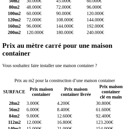
50m2
30.000€
45.000€
60.000€
80m2
48.000€
72.000€
96.000€
100m2
60.000€
90.000€
120.000€
120m2
72.000€
108.000€
144.000€
160m2
96.000€
144.000€
192.000€
200m2
120.000€
180.000€
240.000€
Prix au mètre carré pour une maison
container
Vous souhaitez faire installer une maison container ?
Comparez 4
constructeurs ici
Prix au m2 pour la construction d’une maison container
Prix maison
Prix maison
Prix maison
SURFACE
container
container
container livrée
clé en main
28m2
3.000€
4.200€
30.800€
56m2
6.000€
8.400€
61.600€
84m2
9.000€
12.600€
92.400€
112m2
12.000€
16.800€
123.200€
140m2
15.000€
21.000€
154.000€