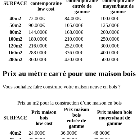
contemporaine
contemporaine
SURFACE
contemporaine
entrée de
moyen/haut de
low cost
gamme
gamme
40m2
72.000€
84.000€
100.000€
50m2
90.000€
105.000€
125.000€
80m2
144.000€
168.000€
200.000€
100m2
180.000€
210.000€
250.000€
120m2
216.000€
252.000€
300.000€
160m2
288.000€
336.000€
400.000€
200m2
360.000€
420.000€
500.000€
Prix au mètre carré pour une maison bois
Vous souhaitez faire construire votre maison neuve en bois ?
Comparez 4 constructeurs ici
Prix au m2 pour la construction d’une maison en bois
Prix maison
Prix maison
Prix maison bois
bois
SURFACE
bois
moyen/haut de
entrée de
low cost
gamme
gamme
40m2
24.000€
36.000€
48.000€