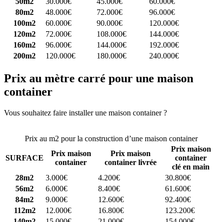
50m2
30.000€
45.000€
60.000€
80m2
48.000€
72.000€
96.000€
100m2
60.000€
90.000€
120.000€
120m2
72.000€
108.000€
144.000€
160m2
96.000€
144.000€
192.000€
200m2
120.000€
180.000€
240.000€
Prix au mètre carré pour une maison
container
Vous souhaitez faire installer une maison container ?
Comparez 4
constructeurs ici
Prix au m2 pour la construction d’une maison container
Prix maison
Prix maison
Prix maison
SURFACE
container
container
container livrée
clé en main
28m2
3.000€
4.200€
30.800€
56m2
6.000€
8.400€
61.600€
84m2
9.000€
12.600€
92.400€
112m2
12.000€
16.800€
123.200€
140m2
15.000€
21.000€
154.000€