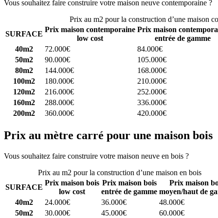
Vous souhaitez faire construire votre maison neuve contemporaine ?
C
Prix au m2 pour la construction d’une maison c
Prix maison contemporaine
Prix maison contempora
SURFACE
low cost
entrée de gamme
40m2
72.000€
84.000€
50m2
90.000€
105.000€
80m2
144.000€
168.000€
100m2
180.000€
210.000€
120m2
216.000€
252.000€
160m2
288.000€
336.000€
200m2
360.000€
420.000€
Prix au mètre carré pour une maison bois
Vous souhaitez faire construire votre maison neuve en bois ?
Comparez
Prix au m2 pour la construction d’une maison en bois
Prix maison bois
Prix maison bois
Prix maison bo
SURFACE
low cost
entrée de gamme
moyen/haut de g
40m2
24.000€
36.000€
48.000€
50m2
30.000€
45.000€
60.000€