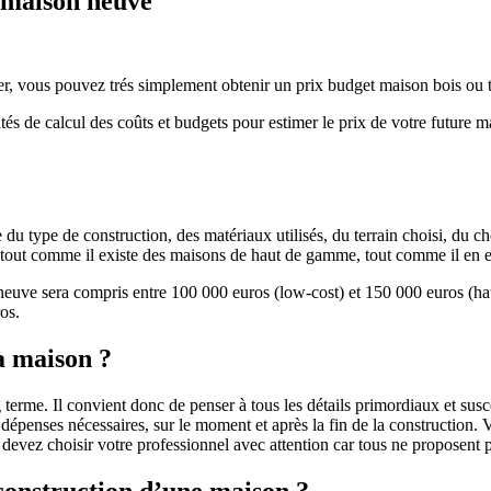
e maison neuve
r, vous pouvez trés simplement obtenir un prix budget maison bois ou tra
ités de calcul des coûts et budgets pour estimer le prix de votre future 
u type de construction, des matériaux utilisés, du terrain choisi, du c
 » tout comme il existe des maisons de haut de gamme, tout comme il en 
 neuve sera compris entre 100 000 euros (low-cost) et 150 000 euros (
os.
a maison ?
 terme. Il convient donc de penser à tous les détails primordiaux et susc
penses nécessaires, sur le moment et après la fin de la construction. Vo
s devez choisir votre professionnel avec attention car tous ne proposen
 construction d’une maison ?