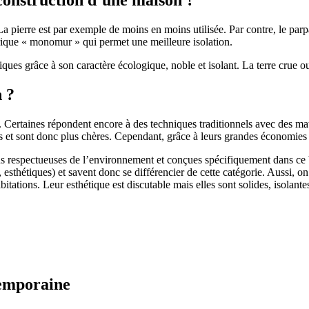
 pierre est par exemple de moins en moins utilisée. Par contre, le parpaing
brique « monomur » qui permet une meilleure isolation.
ues grâce à son caractère écologique, noble et isolant. La terre crue ou
n ?
. Certaines répondent encore à des techniques traditionnels avec des m
et sont donc plus chères. Cependant, grâce à leurs grandes économies d’
us respectueuses de l’environnement et conçues spécifiquement dans ce b
, esthétiques) et savent donc se différencier de cette catégorie. Aussi, 
itations. Leur esthétique est discutable mais elles sont solides, isolantes
temporaine