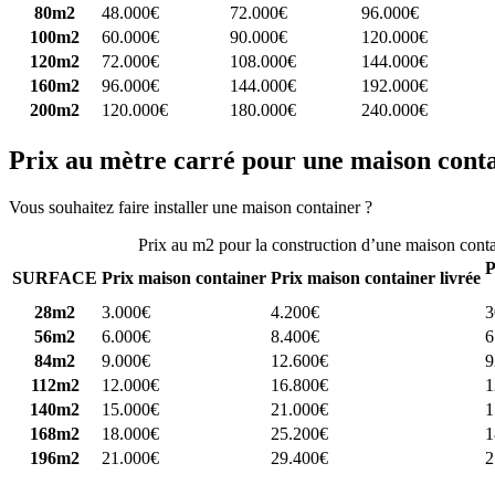
80m2
48.000€
72.000€
96.000€
100m2
60.000€
90.000€
120.000€
120m2
72.000€
108.000€
144.000€
160m2
96.000€
144.000€
192.000€
200m2
120.000€
180.000€
240.000€
Prix au mètre carré pour une maison cont
Vous souhaitez faire installer une maison container ?
Comparez 4 const
Prix au m2 pour la construction d’une maison cont
P
SURFACE
Prix maison container
Prix maison container livrée
28m2
3.000€
4.200€
3
56m2
6.000€
8.400€
6
84m2
9.000€
12.600€
9
112m2
12.000€
16.800€
1
140m2
15.000€
21.000€
1
168m2
18.000€
25.200€
1
196m2
21.000€
29.400€
2