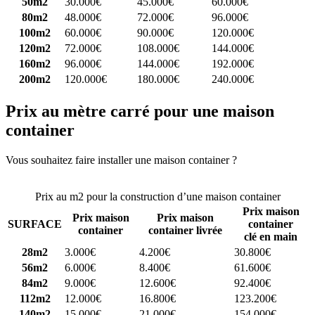
50m2
30.000€
45.000€
60.000€
80m2
48.000€
72.000€
96.000€
100m2
60.000€
90.000€
120.000€
120m2
72.000€
108.000€
144.000€
160m2
96.000€
144.000€
192.000€
200m2
120.000€
180.000€
240.000€
Prix au mètre carré pour une maison
container
Vous souhaitez faire installer une maison container ?
Comparez 4
constructeurs ici
Prix au m2 pour la construction d’une maison container
Prix maison
Prix maison
Prix maison
SURFACE
container
container
container livrée
clé en main
28m2
3.000€
4.200€
30.800€
56m2
6.000€
8.400€
61.600€
84m2
9.000€
12.600€
92.400€
112m2
12.000€
16.800€
123.200€
140m2
15.000€
21.000€
154.000€