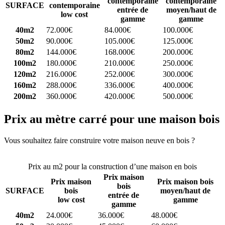
contemporaine
contemporaine
SURFACE
contemporaine
entrée de
moyen/haut de
low cost
gamme
gamme
40m2
72.000€
84.000€
100.000€
50m2
90.000€
105.000€
125.000€
80m2
144.000€
168.000€
200.000€
100m2
180.000€
210.000€
250.000€
120m2
216.000€
252.000€
300.000€
160m2
288.000€
336.000€
400.000€
200m2
360.000€
420.000€
500.000€
Prix au mètre carré pour une maison bois
Vous souhaitez faire construire votre maison neuve en bois ?
Comparez 4 constructeurs ici
Prix au m2 pour la construction d’une maison en bois
Prix maison
Prix maison
Prix maison bois
bois
SURFACE
bois
moyen/haut de
entrée de
low cost
gamme
gamme
40m2
24.000€
36.000€
48.000€