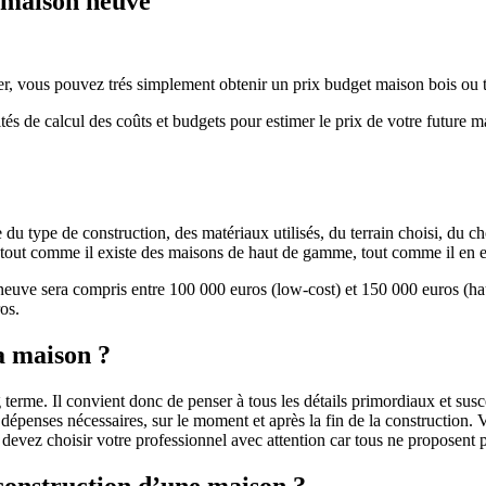
e maison neuve
r, vous pouvez trés simplement obtenir un prix budget maison bois ou tra
ités de calcul des coûts et budgets pour estimer le prix de votre future 
u type de construction, des matériaux utilisés, du terrain choisi, du c
 » tout comme il existe des maisons de haut de gamme, tout comme il en 
 neuve sera compris entre 100 000 euros (low-cost) et 150 000 euros (
os.
a maison ?
 terme. Il convient donc de penser à tous les détails primordiaux et susc
penses nécessaires, sur le moment et après la fin de la construction. Vo
s devez choisir votre professionnel avec attention car tous ne proposen
 construction d’une maison ?