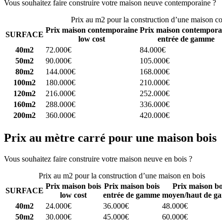
Vous souhaitez faire construire votre maison neuve contemporaine ?
C
Prix au m2 pour la construction d’une maison c
Prix maison contemporaine
Prix maison contempora
SURFACE
low cost
entrée de gamme
40m2
72.000€
84.000€
50m2
90.000€
105.000€
80m2
144.000€
168.000€
100m2
180.000€
210.000€
120m2
216.000€
252.000€
160m2
288.000€
336.000€
200m2
360.000€
420.000€
Prix au mètre carré pour une maison bois
Vous souhaitez faire construire votre maison neuve en bois ?
Comparez
Prix au m2 pour la construction d’une maison en bois
Prix maison bois
Prix maison bois
Prix maison bo
SURFACE
low cost
entrée de gamme
moyen/haut de g
40m2
24.000€
36.000€
48.000€
50m2
30.000€
45.000€
60.000€