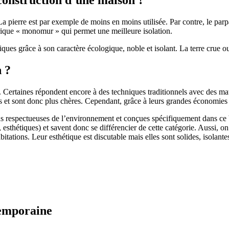
 pierre est par exemple de moins en moins utilisée. Par contre, le parpaing
brique « monomur » qui permet une meilleure isolation.
ues grâce à son caractère écologique, noble et isolant. La terre crue ou
n ?
. Certaines répondent encore à des techniques traditionnels avec des m
et sont donc plus chères. Cependant, grâce à leurs grandes économies d’
us respectueuses de l’environnement et conçues spécifiquement dans ce b
, esthétiques) et savent donc se différencier de cette catégorie. Aussi, 
itations. Leur esthétique est discutable mais elles sont solides, isolantes
temporaine