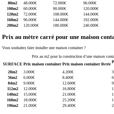
80m2
48.000€
72.000€
96.000€
100m2
60.000€
90.000€
120.000€
120m2
72.000€
108.000€
144.000€
160m2
96.000€
144.000€
192.000€
200m2
120.000€
180.000€
240.000€
Prix au mètre carré pour une maison cont
Vous souhaitez faire installer une maison container ?
Comparez 4 const
Prix au m2 pour la construction d’une maison cont
P
SURFACE
Prix maison container
Prix maison container livrée
28m2
3.000€
4.200€
3
56m2
6.000€
8.400€
6
84m2
9.000€
12.600€
9
112m2
12.000€
16.800€
1
140m2
15.000€
21.000€
1
168m2
18.000€
25.200€
1
196m2
21.000€
29.400€
2