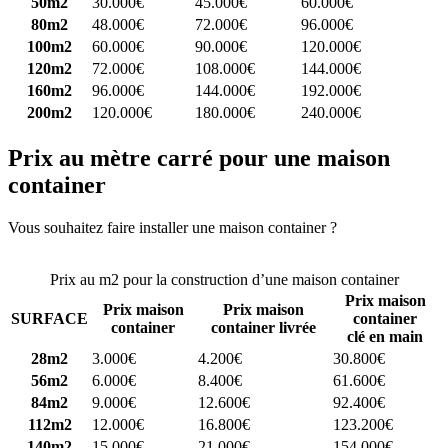
50m2
30.000€
45.000€
60.000€
80m2
48.000€
72.000€
96.000€
100m2
60.000€
90.000€
120.000€
120m2
72.000€
108.000€
144.000€
160m2
96.000€
144.000€
192.000€
200m2
120.000€
180.000€
240.000€
Prix au mètre carré pour une maison
container
Vous souhaitez faire installer une maison container ?
Comparez 4
constructeurs ici
Prix au m2 pour la construction d’une maison container
Prix maison
Prix maison
Prix maison
SURFACE
container
container
container livrée
clé en main
28m2
3.000€
4.200€
30.800€
56m2
6.000€
8.400€
61.600€
84m2
9.000€
12.600€
92.400€
112m2
12.000€
16.800€
123.200€
140m2
15.000€
21.000€
154.000€