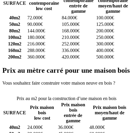
contemporaine
contemporaine
SURFACE
contemporaine
entrée de
moyen/haut de
low cost
gamme
gamme
40m2
72.000€
84.000€
100.000€
50m2
90.000€
105.000€
125.000€
80m2
144.000€
168.000€
200.000€
100m2
180.000€
210.000€
250.000€
120m2
216.000€
252.000€
300.000€
160m2
288.000€
336.000€
400.000€
200m2
360.000€
420.000€
500.000€
Prix au mètre carré pour une maison bois
Vous souhaitez faire construire votre maison neuve en bois ?
Comparez 4 constructeurs ici
Prix au m2 pour la construction d’une maison en bois
Prix maison
Prix maison
Prix maison bois
bois
SURFACE
bois
moyen/haut de
entrée de
low cost
gamme
gamme
40m2
24.000€
36.000€
48.000€