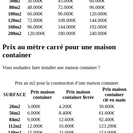
50m2
30.000€
45.000€
60.000€
80m2
48.000€
72.000€
96.000€
100m2
60.000€
90.000€
120.000€
120m2
72.000€
108.000€
144.000€
160m2
96.000€
144.000€
192.000€
200m2
120.000€
180.000€
240.000€
Prix au mètre carré pour une maison
container
Vous souhaitez faire installer une maison container ?
Comparez 4
constructeurs ici
Prix au m2 pour la construction d’une maison container
Prix maison
Prix maison
Prix maison
SURFACE
container
container
container livrée
clé en main
28m2
3.000€
4.200€
30.800€
56m2
6.000€
8.400€
61.600€
84m2
9.000€
12.600€
92.400€
112m2
12.000€
16.800€
123.200€
140m2
15.000€
21.000€
154.000€