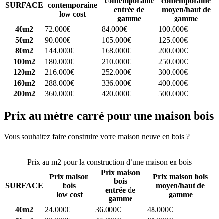
contemporaine
contemporaine
SURFACE
contemporaine
entrée de
moyen/haut de
low cost
gamme
gamme
40m2
72.000€
84.000€
100.000€
50m2
90.000€
105.000€
125.000€
80m2
144.000€
168.000€
200.000€
100m2
180.000€
210.000€
250.000€
120m2
216.000€
252.000€
300.000€
160m2
288.000€
336.000€
400.000€
200m2
360.000€
420.000€
500.000€
Prix au mètre carré pour une maison bois
Vous souhaitez faire construire votre maison neuve en bois ?
Comparez 4 constructeurs ici
Prix au m2 pour la construction d’une maison en bois
Prix maison
Prix maison
Prix maison bois
bois
SURFACE
bois
moyen/haut de
entrée de
low cost
gamme
gamme
40m2
24.000€
36.000€
48.000€