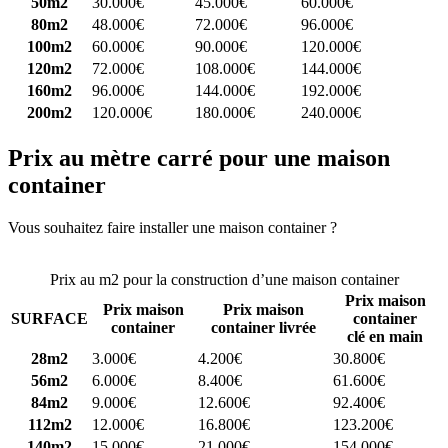
50m2
30.000€
45.000€
60.000€
80m2
48.000€
72.000€
96.000€
100m2
60.000€
90.000€
120.000€
120m2
72.000€
108.000€
144.000€
160m2
96.000€
144.000€
192.000€
200m2
120.000€
180.000€
240.000€
Prix au mètre carré pour une maison
container
Vous souhaitez faire installer une maison container ?
Comparez 4
constructeurs ici
Prix au m2 pour la construction d’une maison container
Prix maison
Prix maison
Prix maison
SURFACE
container
container
container livrée
clé en main
28m2
3.000€
4.200€
30.800€
56m2
6.000€
8.400€
61.600€
84m2
9.000€
12.600€
92.400€
112m2
12.000€
16.800€
123.200€
140m2
15.000€
21.000€
154.000€