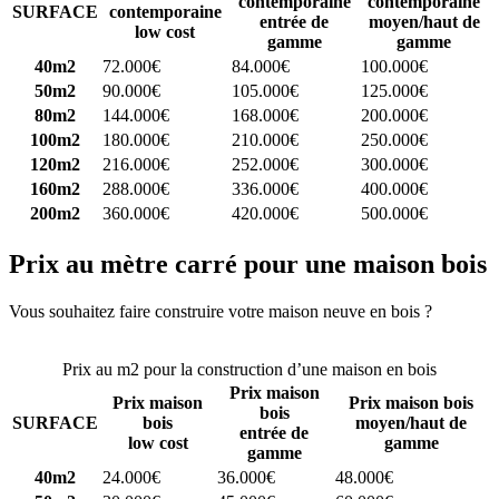
contemporaine
contemporaine
SURFACE
contemporaine
entrée de
moyen/haut de
low cost
gamme
gamme
40m2
72.000€
84.000€
100.000€
50m2
90.000€
105.000€
125.000€
80m2
144.000€
168.000€
200.000€
100m2
180.000€
210.000€
250.000€
120m2
216.000€
252.000€
300.000€
160m2
288.000€
336.000€
400.000€
200m2
360.000€
420.000€
500.000€
Prix au mètre carré pour une maison bois
Vous souhaitez faire construire votre maison neuve en bois ?
Comparez 4 constructeurs ici
Prix au m2 pour la construction d’une maison en bois
Prix maison
Prix maison
Prix maison bois
bois
SURFACE
bois
moyen/haut de
entrée de
low cost
gamme
gamme
40m2
24.000€
36.000€
48.000€