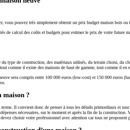
e maison neuve
r, vous pouvez trés simplement obtenir un prix budget maison bois ou tra
ités de calcul des coûts et budgets pour estimer le prix de votre future 
u type de construction, des matériaux utilisés, du terrain choisi, du c
 » tout comme il existe des maisons de haut de gamme, tout comme il en 
 neuve sera compris entre 100 000 euros (low-cost) et 150 000 euros (
os.
a maison ?
 terme. Il convient donc de penser à tous les détails primordiaux et susc
penses nécessaires, sur le moment et après la fin de la construction. Vo
s devez choisir votre professionnel avec attention car tous ne proposen
 construction d’une maison ?