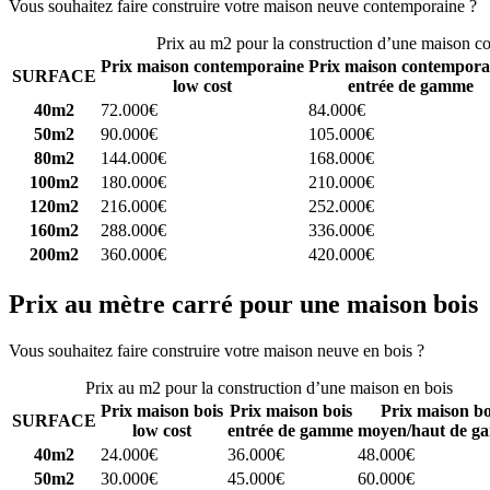
Vous souhaitez faire construire votre maison neuve contemporaine ?
C
Prix au m2 pour la construction d’une maison c
Prix maison contemporaine
Prix maison contempora
SURFACE
low cost
entrée de gamme
40m2
72.000€
84.000€
50m2
90.000€
105.000€
80m2
144.000€
168.000€
100m2
180.000€
210.000€
120m2
216.000€
252.000€
160m2
288.000€
336.000€
200m2
360.000€
420.000€
Prix au mètre carré pour une maison bois
Vous souhaitez faire construire votre maison neuve en bois ?
Comparez
Prix au m2 pour la construction d’une maison en bois
Prix maison bois
Prix maison bois
Prix maison bo
SURFACE
low cost
entrée de gamme
moyen/haut de g
40m2
24.000€
36.000€
48.000€
50m2
30.000€
45.000€
60.000€