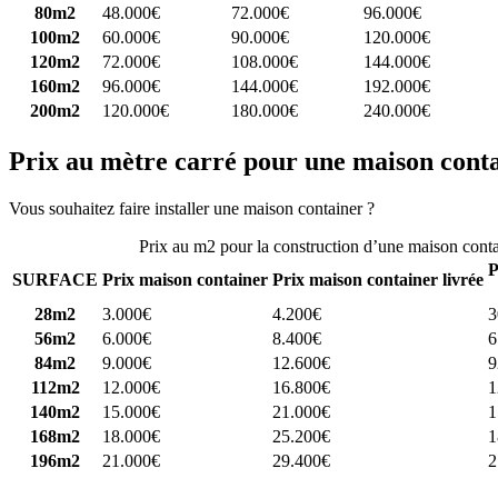
80m2
48.000€
72.000€
96.000€
100m2
60.000€
90.000€
120.000€
120m2
72.000€
108.000€
144.000€
160m2
96.000€
144.000€
192.000€
200m2
120.000€
180.000€
240.000€
Prix au mètre carré pour une maison cont
Vous souhaitez faire installer une maison container ?
Comparez 4 const
Prix au m2 pour la construction d’une maison cont
P
SURFACE
Prix maison container
Prix maison container livrée
28m2
3.000€
4.200€
3
56m2
6.000€
8.400€
6
84m2
9.000€
12.600€
9
112m2
12.000€
16.800€
1
140m2
15.000€
21.000€
1
168m2
18.000€
25.200€
1
196m2
21.000€
29.400€
2