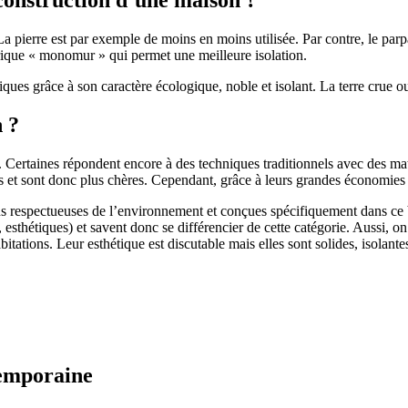
 pierre est par exemple de moins en moins utilisée. Par contre, le parpaing
brique « monomur » qui permet une meilleure isolation.
ues grâce à son caractère écologique, noble et isolant. La terre crue ou
n ?
. Certaines répondent encore à des techniques traditionnels avec des m
et sont donc plus chères. Cependant, grâce à leurs grandes économies d’
us respectueuses de l’environnement et conçues spécifiquement dans ce b
, esthétiques) et savent donc se différencier de cette catégorie. Aussi, 
itations. Leur esthétique est discutable mais elles sont solides, isolantes
temporaine