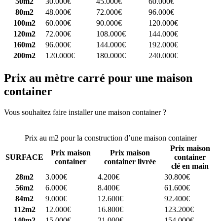
50m2
30.000€
45.000€
60.000€
80m2
48.000€
72.000€
96.000€
100m2
60.000€
90.000€
120.000€
120m2
72.000€
108.000€
144.000€
160m2
96.000€
144.000€
192.000€
200m2
120.000€
180.000€
240.000€
Prix au mètre carré pour une maison
container
Vous souhaitez faire installer une maison container ?
Comparez 4
constructeurs ici
Prix au m2 pour la construction d’une maison container
Prix maison
Prix maison
Prix maison
SURFACE
container
container
container livrée
clé en main
28m2
3.000€
4.200€
30.800€
56m2
6.000€
8.400€
61.600€
84m2
9.000€
12.600€
92.400€
112m2
12.000€
16.800€
123.200€
140m2
15.000€
21.000€
154.000€