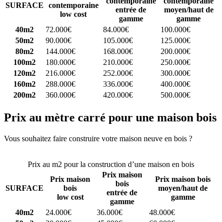
contemporaine
contemporaine
SURFACE
contemporaine
entrée de
moyen/haut de
low cost
gamme
gamme
40m2
72.000€
84.000€
100.000€
50m2
90.000€
105.000€
125.000€
80m2
144.000€
168.000€
200.000€
100m2
180.000€
210.000€
250.000€
120m2
216.000€
252.000€
300.000€
160m2
288.000€
336.000€
400.000€
200m2
360.000€
420.000€
500.000€
Prix au mètre carré pour une maison bois
Vous souhaitez faire construire votre maison neuve en bois ?
Comparez 4 constructeurs ici
Prix au m2 pour la construction d’une maison en bois
Prix maison
Prix maison
Prix maison bois
bois
SURFACE
bois
moyen/haut de
entrée de
low cost
gamme
gamme
40m2
24.000€
36.000€
48.000€