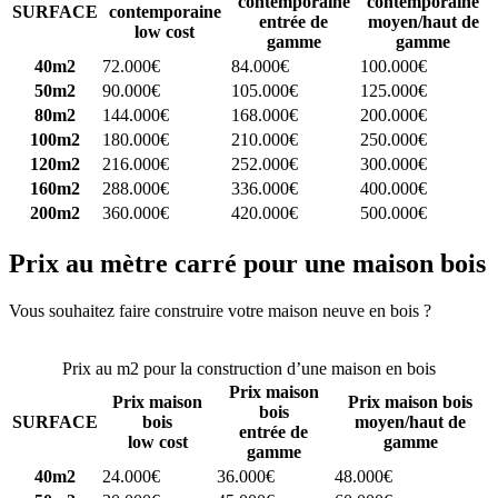
contemporaine
contemporaine
SURFACE
contemporaine
entrée de
moyen/haut de
low cost
gamme
gamme
40m2
72.000€
84.000€
100.000€
50m2
90.000€
105.000€
125.000€
80m2
144.000€
168.000€
200.000€
100m2
180.000€
210.000€
250.000€
120m2
216.000€
252.000€
300.000€
160m2
288.000€
336.000€
400.000€
200m2
360.000€
420.000€
500.000€
Prix au mètre carré pour une maison bois
Vous souhaitez faire construire votre maison neuve en bois ?
Comparez 4 constructeurs ici
Prix au m2 pour la construction d’une maison en bois
Prix maison
Prix maison
Prix maison bois
bois
SURFACE
bois
moyen/haut de
entrée de
low cost
gamme
gamme
40m2
24.000€
36.000€
48.000€