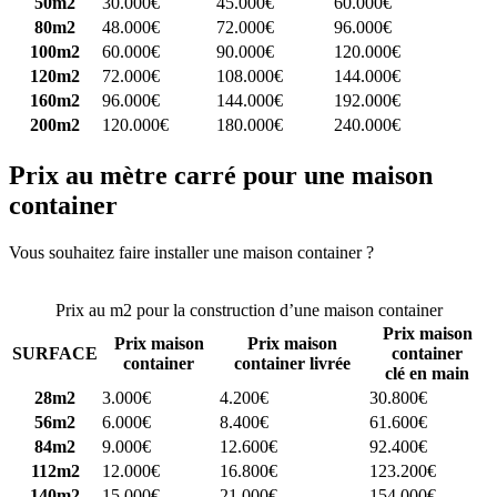
50m2
30.000€
45.000€
60.000€
80m2
48.000€
72.000€
96.000€
100m2
60.000€
90.000€
120.000€
120m2
72.000€
108.000€
144.000€
160m2
96.000€
144.000€
192.000€
200m2
120.000€
180.000€
240.000€
Prix au mètre carré pour une maison
container
Vous souhaitez faire installer une maison container ?
Comparez 4
constructeurs ici
Prix au m2 pour la construction d’une maison container
Prix maison
Prix maison
Prix maison
SURFACE
container
container
container livrée
clé en main
28m2
3.000€
4.200€
30.800€
56m2
6.000€
8.400€
61.600€
84m2
9.000€
12.600€
92.400€
112m2
12.000€
16.800€
123.200€
140m2
15.000€
21.000€
154.000€