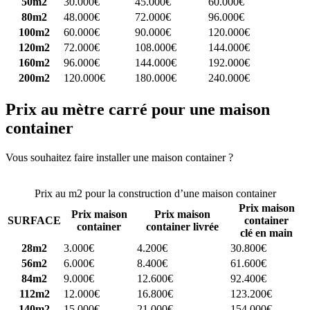
50m2
30.000€
45.000€
60.000€
80m2
48.000€
72.000€
96.000€
100m2
60.000€
90.000€
120.000€
120m2
72.000€
108.000€
144.000€
160m2
96.000€
144.000€
192.000€
200m2
120.000€
180.000€
240.000€
Prix au mètre carré pour une maison
container
Vous souhaitez faire installer une maison container ?
Comparez 4
constructeurs ici
Prix au m2 pour la construction d’une maison container
Prix maison
Prix maison
Prix maison
SURFACE
container
container
container livrée
clé en main
28m2
3.000€
4.200€
30.800€
56m2
6.000€
8.400€
61.600€
84m2
9.000€
12.600€
92.400€
112m2
12.000€
16.800€
123.200€
140m2
15.000€
21.000€
154.000€