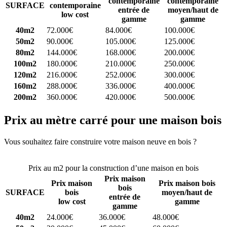
contemporaine
contemporaine
SURFACE
contemporaine
entrée de
moyen/haut de
low cost
gamme
gamme
40m2
72.000€
84.000€
100.000€
50m2
90.000€
105.000€
125.000€
80m2
144.000€
168.000€
200.000€
100m2
180.000€
210.000€
250.000€
120m2
216.000€
252.000€
300.000€
160m2
288.000€
336.000€
400.000€
200m2
360.000€
420.000€
500.000€
Prix au mètre carré pour une maison bois
Vous souhaitez faire construire votre maison neuve en bois ?
Comparez 4 constructeurs ici
Prix au m2 pour la construction d’une maison en bois
Prix maison
Prix maison
Prix maison bois
bois
SURFACE
bois
moyen/haut de
entrée de
low cost
gamme
gamme
40m2
24.000€
36.000€
48.000€