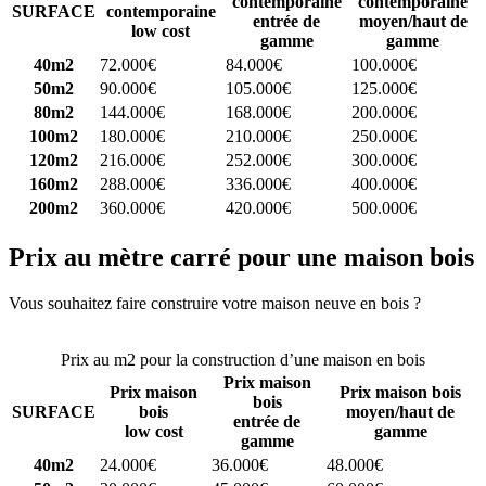
contemporaine
contemporaine
SURFACE
contemporaine
entrée de
moyen/haut de
low cost
gamme
gamme
40m2
72.000€
84.000€
100.000€
50m2
90.000€
105.000€
125.000€
80m2
144.000€
168.000€
200.000€
100m2
180.000€
210.000€
250.000€
120m2
216.000€
252.000€
300.000€
160m2
288.000€
336.000€
400.000€
200m2
360.000€
420.000€
500.000€
Prix au mètre carré pour une maison bois
Vous souhaitez faire construire votre maison neuve en bois ?
Comparez 4 constructeurs ici
Prix au m2 pour la construction d’une maison en bois
Prix maison
Prix maison
Prix maison bois
bois
SURFACE
bois
moyen/haut de
entrée de
low cost
gamme
gamme
40m2
24.000€
36.000€
48.000€