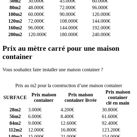
50m2
30.000€
45.000€
60.000€
80m2
48.000€
72.000€
96.000€
100m2
60.000€
90.000€
120.000€
120m2
72.000€
108.000€
144.000€
160m2
96.000€
144.000€
192.000€
200m2
120.000€
180.000€
240.000€
Prix au mètre carré pour une maison
container
Vous souhaitez faire installer une maison container ?
Comparez 4
constructeurs ici
Prix au m2 pour la construction d’une maison container
Prix maison
Prix maison
Prix maison
SURFACE
container
container
container livrée
clé en main
28m2
3.000€
4.200€
30.800€
56m2
6.000€
8.400€
61.600€
84m2
9.000€
12.600€
92.400€
112m2
12.000€
16.800€
123.200€
140m2
15.000€
21.000€
154.000€