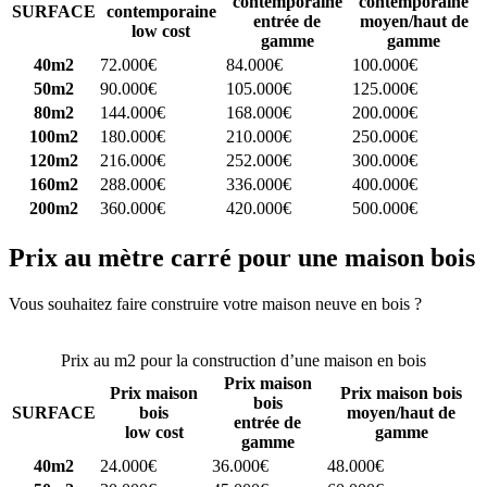
contemporaine
contemporaine
SURFACE
contemporaine
entrée de
moyen/haut de
low cost
gamme
gamme
40m2
72.000€
84.000€
100.000€
50m2
90.000€
105.000€
125.000€
80m2
144.000€
168.000€
200.000€
100m2
180.000€
210.000€
250.000€
120m2
216.000€
252.000€
300.000€
160m2
288.000€
336.000€
400.000€
200m2
360.000€
420.000€
500.000€
Prix au mètre carré pour une maison bois
Vous souhaitez faire construire votre maison neuve en bois ?
Comparez 4 constructeurs ici
Prix au m2 pour la construction d’une maison en bois
Prix maison
Prix maison
Prix maison bois
bois
SURFACE
bois
moyen/haut de
entrée de
low cost
gamme
gamme
40m2
24.000€
36.000€
48.000€