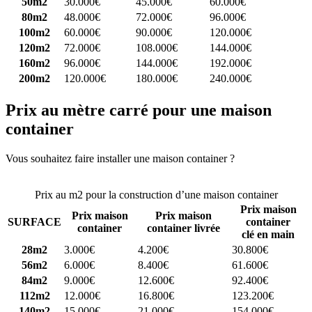
50m2
30.000€
45.000€
60.000€
80m2
48.000€
72.000€
96.000€
100m2
60.000€
90.000€
120.000€
120m2
72.000€
108.000€
144.000€
160m2
96.000€
144.000€
192.000€
200m2
120.000€
180.000€
240.000€
Prix au mètre carré pour une maison
container
Vous souhaitez faire installer une maison container ?
Comparez 4
constructeurs ici
Prix au m2 pour la construction d’une maison container
Prix maison
Prix maison
Prix maison
SURFACE
container
container
container livrée
clé en main
28m2
3.000€
4.200€
30.800€
56m2
6.000€
8.400€
61.600€
84m2
9.000€
12.600€
92.400€
112m2
12.000€
16.800€
123.200€
140m2
15.000€
21.000€
154.000€