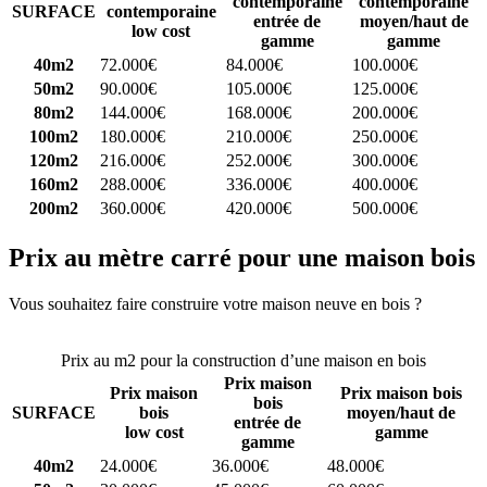
contemporaine
contemporaine
SURFACE
contemporaine
entrée de
moyen/haut de
low cost
gamme
gamme
40m2
72.000€
84.000€
100.000€
50m2
90.000€
105.000€
125.000€
80m2
144.000€
168.000€
200.000€
100m2
180.000€
210.000€
250.000€
120m2
216.000€
252.000€
300.000€
160m2
288.000€
336.000€
400.000€
200m2
360.000€
420.000€
500.000€
Prix au mètre carré pour une maison bois
Vous souhaitez faire construire votre maison neuve en bois ?
Comparez 4 constructeurs ici
Prix au m2 pour la construction d’une maison en bois
Prix maison
Prix maison
Prix maison bois
bois
SURFACE
bois
moyen/haut de
entrée de
low cost
gamme
gamme
40m2
24.000€
36.000€
48.000€