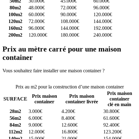
50m2
30.000€
45.000€
60.000€
80m2
48.000€
72.000€
96.000€
100m2
60.000€
90.000€
120.000€
120m2
72.000€
108.000€
144.000€
160m2
96.000€
144.000€
192.000€
200m2
120.000€
180.000€
240.000€
Prix au mètre carré pour une maison
container
Vous souhaitez faire installer une maison container ?
Comparez 4
constructeurs ici
Prix au m2 pour la construction d’une maison container
Prix maison
Prix maison
Prix maison
SURFACE
container
container
container livrée
clé en main
28m2
3.000€
4.200€
30.800€
56m2
6.000€
8.400€
61.600€
84m2
9.000€
12.600€
92.400€
112m2
12.000€
16.800€
123.200€
140m2
15.000€
21.000€
154.000€