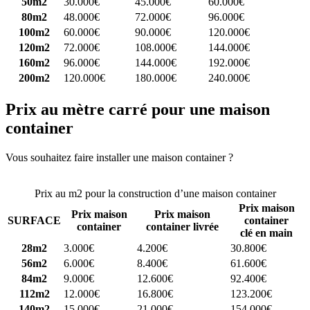
50m2
30.000€
45.000€
60.000€
80m2
48.000€
72.000€
96.000€
100m2
60.000€
90.000€
120.000€
120m2
72.000€
108.000€
144.000€
160m2
96.000€
144.000€
192.000€
200m2
120.000€
180.000€
240.000€
Prix au mètre carré pour une maison
container
Vous souhaitez faire installer une maison container ?
Comparez 4
constructeurs ici
Prix au m2 pour la construction d’une maison container
Prix maison
Prix maison
Prix maison
SURFACE
container
container
container livrée
clé en main
28m2
3.000€
4.200€
30.800€
56m2
6.000€
8.400€
61.600€
84m2
9.000€
12.600€
92.400€
112m2
12.000€
16.800€
123.200€
140m2
15.000€
21.000€
154.000€