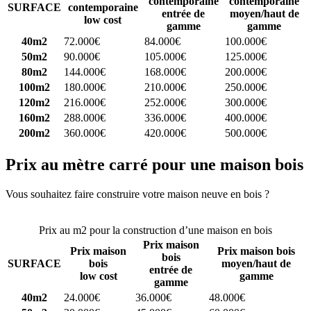
contemporaine
contemporaine
SURFACE
contemporaine
entrée de
moyen/haut de
low cost
gamme
gamme
40m2
72.000€
84.000€
100.000€
50m2
90.000€
105.000€
125.000€
80m2
144.000€
168.000€
200.000€
100m2
180.000€
210.000€
250.000€
120m2
216.000€
252.000€
300.000€
160m2
288.000€
336.000€
400.000€
200m2
360.000€
420.000€
500.000€
Prix au mètre carré pour une maison bois
Vous souhaitez faire construire votre maison neuve en bois ?
Comparez 4 constructeurs ici
Prix au m2 pour la construction d’une maison en bois
Prix maison
Prix maison
Prix maison bois
bois
SURFACE
bois
moyen/haut de
entrée de
low cost
gamme
gamme
40m2
24.000€
36.000€
48.000€