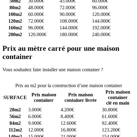
50m2
30.000€
45.000€
60.000€
80m2
48.000€
72.000€
96.000€
100m2
60.000€
90.000€
120.000€
120m2
72.000€
108.000€
144.000€
160m2
96.000€
144.000€
192.000€
200m2
120.000€
180.000€
240.000€
Prix au mètre carré pour une maison
container
Vous souhaitez faire installer une maison container ?
Comparez 4
constructeurs ici
Prix au m2 pour la construction d’une maison container
Prix maison
Prix maison
Prix maison
SURFACE
container
container
container livrée
clé en main
28m2
3.000€
4.200€
30.800€
56m2
6.000€
8.400€
61.600€
84m2
9.000€
12.600€
92.400€
112m2
12.000€
16.800€
123.200€
140m2
15.000€
21.000€
154.000€