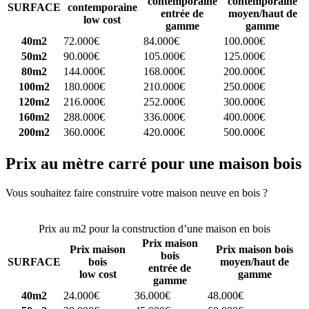
contemporaine
contemporaine
SURFACE
contemporaine
entrée de
moyen/haut de
low cost
gamme
gamme
40m2
72.000€
84.000€
100.000€
50m2
90.000€
105.000€
125.000€
80m2
144.000€
168.000€
200.000€
100m2
180.000€
210.000€
250.000€
120m2
216.000€
252.000€
300.000€
160m2
288.000€
336.000€
400.000€
200m2
360.000€
420.000€
500.000€
Prix au mètre carré pour une maison bois
Vous souhaitez faire construire votre maison neuve en bois ?
Comparez 4 constructeurs ici
Prix au m2 pour la construction d’une maison en bois
Prix maison
Prix maison
Prix maison bois
bois
SURFACE
bois
moyen/haut de
entrée de
low cost
gamme
gamme
40m2
24.000€
36.000€
48.000€