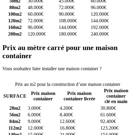
50m2
30.000€
45.000€
60.000€
80m2
48.000€
72.000€
96.000€
100m2
60.000€
90.000€
120.000€
120m2
72.000€
108.000€
144.000€
160m2
96.000€
144.000€
192.000€
200m2
120.000€
180.000€
240.000€
Prix au mètre carré pour une maison
container
Vous souhaitez faire installer une maison container ?
Comparez 4
constructeurs ici
Prix au m2 pour la construction d’une maison container
Prix maison
Prix maison
Prix maison
SURFACE
container
container
container livrée
clé en main
28m2
3.000€
4.200€
30.800€
56m2
6.000€
8.400€
61.600€
84m2
9.000€
12.600€
92.400€
112m2
12.000€
16.800€
123.200€
140m2
15.000€
21.000€
154.000€