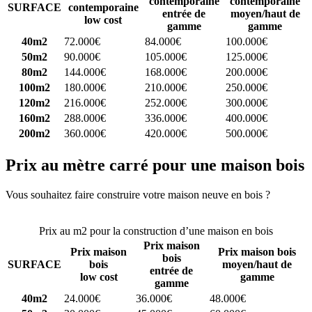
contemporaine
contemporaine
SURFACE
contemporaine
entrée de
moyen/haut de
low cost
gamme
gamme
40m2
72.000€
84.000€
100.000€
50m2
90.000€
105.000€
125.000€
80m2
144.000€
168.000€
200.000€
100m2
180.000€
210.000€
250.000€
120m2
216.000€
252.000€
300.000€
160m2
288.000€
336.000€
400.000€
200m2
360.000€
420.000€
500.000€
Prix au mètre carré pour une maison bois
Vous souhaitez faire construire votre maison neuve en bois ?
Comparez 4 constructeurs ici
Prix au m2 pour la construction d’une maison en bois
Prix maison
Prix maison
Prix maison bois
bois
SURFACE
bois
moyen/haut de
entrée de
low cost
gamme
gamme
40m2
24.000€
36.000€
48.000€