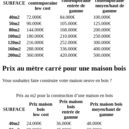
contemporaine
contemporaine
SURFACE
contemporaine
entrée de
moyen/haut de
low cost
gamme
gamme
40m2
72.000€
84.000€
100.000€
50m2
90.000€
105.000€
125.000€
80m2
144.000€
168.000€
200.000€
100m2
180.000€
210.000€
250.000€
120m2
216.000€
252.000€
300.000€
160m2
288.000€
336.000€
400.000€
200m2
360.000€
420.000€
500.000€
Prix au mètre carré pour une maison bois
Vous souhaitez faire construire votre maison neuve en bois ?
Comparez 4 constructeurs ici
Prix au m2 pour la construction d’une maison en bois
Prix maison
Prix maison
Prix maison bois
bois
SURFACE
bois
moyen/haut de
entrée de
low cost
gamme
gamme
40m2
24.000€
36.000€
48.000€