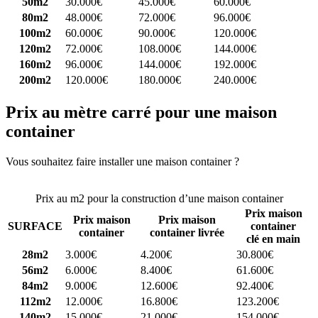
50m2
30.000€
45.000€
60.000€
80m2
48.000€
72.000€
96.000€
100m2
60.000€
90.000€
120.000€
120m2
72.000€
108.000€
144.000€
160m2
96.000€
144.000€
192.000€
200m2
120.000€
180.000€
240.000€
Prix au mètre carré pour une maison
container
Vous souhaitez faire installer une maison container ?
Comparez 4
constructeurs ici
Prix au m2 pour la construction d’une maison container
Prix maison
Prix maison
Prix maison
SURFACE
container
container
container livrée
clé en main
28m2
3.000€
4.200€
30.800€
56m2
6.000€
8.400€
61.600€
84m2
9.000€
12.600€
92.400€
112m2
12.000€
16.800€
123.200€
140m2
15.000€
21.000€
154.000€