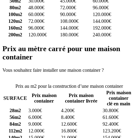
50m2
30.000€
45.000€
60.000€
80m2
48.000€
72.000€
96.000€
100m2
60.000€
90.000€
120.000€
120m2
72.000€
108.000€
144.000€
160m2
96.000€
144.000€
192.000€
200m2
120.000€
180.000€
240.000€
Prix au mètre carré pour une maison
container
Vous souhaitez faire installer une maison container ?
Comparez 4
constructeurs ici
Prix au m2 pour la construction d’une maison container
Prix maison
Prix maison
Prix maison
SURFACE
container
container
container livrée
clé en main
28m2
3.000€
4.200€
30.800€
56m2
6.000€
8.400€
61.600€
84m2
9.000€
12.600€
92.400€
112m2
12.000€
16.800€
123.200€
140m2
15.000€
21.000€
154.000€