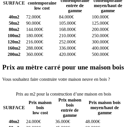
contemporaine
contemporaine
SURFACE
contemporaine
entrée de
moyen/haut de
low cost
gamme
gamme
40m2
72.000€
84.000€
100.000€
50m2
90.000€
105.000€
125.000€
80m2
144.000€
168.000€
200.000€
100m2
180.000€
210.000€
250.000€
120m2
216.000€
252.000€
300.000€
160m2
288.000€
336.000€
400.000€
200m2
360.000€
420.000€
500.000€
Prix au mètre carré pour une maison bois
Vous souhaitez faire construire votre maison neuve en bois ?
Comparez 4 constructeurs ici
Prix au m2 pour la construction d’une maison en bois
Prix maison
Prix maison
Prix maison bois
bois
SURFACE
bois
moyen/haut de
entrée de
low cost
gamme
gamme
40m2
24.000€
36.000€
48.000€