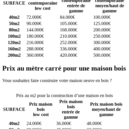
contemporaine
contemporaine
SURFACE
contemporaine
entrée de
moyen/haut de
low cost
gamme
gamme
40m2
72.000€
84.000€
100.000€
50m2
90.000€
105.000€
125.000€
80m2
144.000€
168.000€
200.000€
100m2
180.000€
210.000€
250.000€
120m2
216.000€
252.000€
300.000€
160m2
288.000€
336.000€
400.000€
200m2
360.000€
420.000€
500.000€
Prix au mètre carré pour une maison bois
Vous souhaitez faire construire votre maison neuve en bois ?
Comparez 4 constructeurs ici
Prix au m2 pour la construction d’une maison en bois
Prix maison
Prix maison
Prix maison bois
bois
SURFACE
bois
moyen/haut de
entrée de
low cost
gamme
gamme
40m2
24.000€
36.000€
48.000€