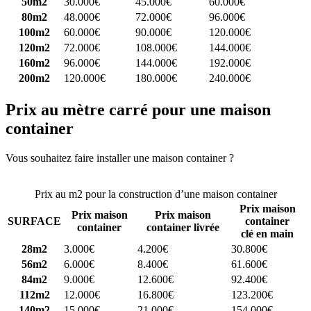
50m2
30.000€
45.000€
60.000€
80m2
48.000€
72.000€
96.000€
100m2
60.000€
90.000€
120.000€
120m2
72.000€
108.000€
144.000€
160m2
96.000€
144.000€
192.000€
200m2
120.000€
180.000€
240.000€
Prix au mètre carré pour une maison
container
Vous souhaitez faire installer une maison container ?
Comparez 4
constructeurs ici
Prix au m2 pour la construction d’une maison container
Prix maison
Prix maison
Prix maison
SURFACE
container
container
container livrée
clé en main
28m2
3.000€
4.200€
30.800€
56m2
6.000€
8.400€
61.600€
84m2
9.000€
12.600€
92.400€
112m2
12.000€
16.800€
123.200€
140m2
15.000€
21.000€
154.000€