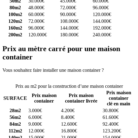
50m2
30.000€
45.000€
60.000€
80m2
48.000€
72.000€
96.000€
100m2
60.000€
90.000€
120.000€
120m2
72.000€
108.000€
144.000€
160m2
96.000€
144.000€
192.000€
200m2
120.000€
180.000€
240.000€
Prix au mètre carré pour une maison
container
Vous souhaitez faire installer une maison container ?
Comparez 4
constructeurs ici
Prix au m2 pour la construction d’une maison container
Prix maison
Prix maison
Prix maison
SURFACE
container
container
container livrée
clé en main
28m2
3.000€
4.200€
30.800€
56m2
6.000€
8.400€
61.600€
84m2
9.000€
12.600€
92.400€
112m2
12.000€
16.800€
123.200€
140m2
15.000€
21.000€
154.000€