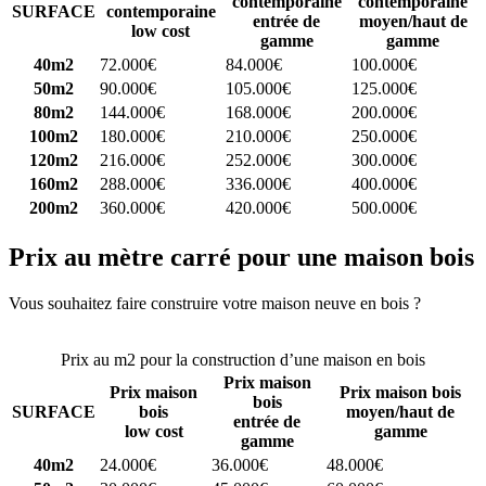
contemporaine
contemporaine
SURFACE
contemporaine
entrée de
moyen/haut de
low cost
gamme
gamme
40m2
72.000€
84.000€
100.000€
50m2
90.000€
105.000€
125.000€
80m2
144.000€
168.000€
200.000€
100m2
180.000€
210.000€
250.000€
120m2
216.000€
252.000€
300.000€
160m2
288.000€
336.000€
400.000€
200m2
360.000€
420.000€
500.000€
Prix au mètre carré pour une maison bois
Vous souhaitez faire construire votre maison neuve en bois ?
Comparez 4 constructeurs ici
Prix au m2 pour la construction d’une maison en bois
Prix maison
Prix maison
Prix maison bois
bois
SURFACE
bois
moyen/haut de
entrée de
low cost
gamme
gamme
40m2
24.000€
36.000€
48.000€