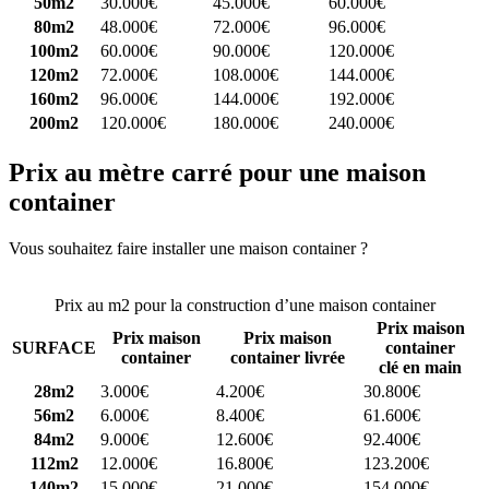
50m2
30.000€
45.000€
60.000€
80m2
48.000€
72.000€
96.000€
100m2
60.000€
90.000€
120.000€
120m2
72.000€
108.000€
144.000€
160m2
96.000€
144.000€
192.000€
200m2
120.000€
180.000€
240.000€
Prix au mètre carré pour une maison
container
Vous souhaitez faire installer une maison container ?
Comparez 4
constructeurs ici
Prix au m2 pour la construction d’une maison container
Prix maison
Prix maison
Prix maison
SURFACE
container
container
container livrée
clé en main
28m2
3.000€
4.200€
30.800€
56m2
6.000€
8.400€
61.600€
84m2
9.000€
12.600€
92.400€
112m2
12.000€
16.800€
123.200€
140m2
15.000€
21.000€
154.000€