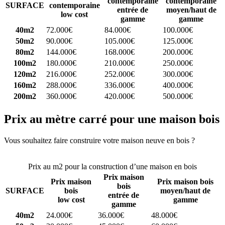
contemporaine
contemporaine
SURFACE
contemporaine
entrée de
moyen/haut de
low cost
gamme
gamme
40m2
72.000€
84.000€
100.000€
50m2
90.000€
105.000€
125.000€
80m2
144.000€
168.000€
200.000€
100m2
180.000€
210.000€
250.000€
120m2
216.000€
252.000€
300.000€
160m2
288.000€
336.000€
400.000€
200m2
360.000€
420.000€
500.000€
Prix au mètre carré pour une maison bois
Vous souhaitez faire construire votre maison neuve en bois ?
Comparez 4 constructeurs ici
Prix au m2 pour la construction d’une maison en bois
Prix maison
Prix maison
Prix maison bois
bois
SURFACE
bois
moyen/haut de
entrée de
low cost
gamme
gamme
40m2
24.000€
36.000€
48.000€