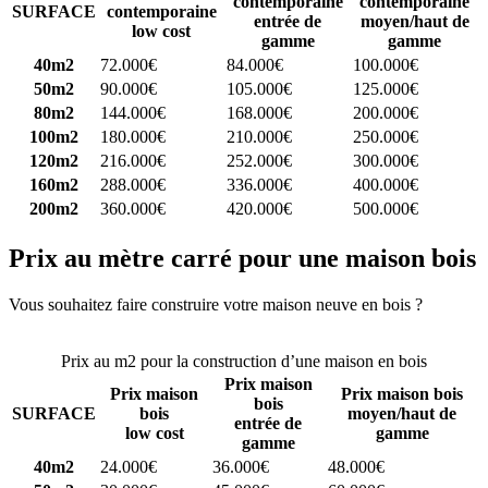
contemporaine
contemporaine
SURFACE
contemporaine
entrée de
moyen/haut de
low cost
gamme
gamme
40m2
72.000€
84.000€
100.000€
50m2
90.000€
105.000€
125.000€
80m2
144.000€
168.000€
200.000€
100m2
180.000€
210.000€
250.000€
120m2
216.000€
252.000€
300.000€
160m2
288.000€
336.000€
400.000€
200m2
360.000€
420.000€
500.000€
Prix au mètre carré pour une maison bois
Vous souhaitez faire construire votre maison neuve en bois ?
Comparez 4 constructeurs ici
Prix au m2 pour la construction d’une maison en bois
Prix maison
Prix maison
Prix maison bois
bois
SURFACE
bois
moyen/haut de
entrée de
low cost
gamme
gamme
40m2
24.000€
36.000€
48.000€