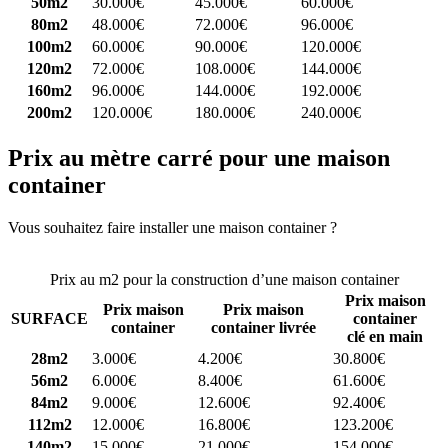
50m2
30.000€
45.000€
60.000€
80m2
48.000€
72.000€
96.000€
100m2
60.000€
90.000€
120.000€
120m2
72.000€
108.000€
144.000€
160m2
96.000€
144.000€
192.000€
200m2
120.000€
180.000€
240.000€
Prix au mètre carré pour une maison
container
Vous souhaitez faire installer une maison container ?
Comparez 4
constructeurs ici
Prix au m2 pour la construction d’une maison container
Prix maison
Prix maison
Prix maison
SURFACE
container
container
container livrée
clé en main
28m2
3.000€
4.200€
30.800€
56m2
6.000€
8.400€
61.600€
84m2
9.000€
12.600€
92.400€
112m2
12.000€
16.800€
123.200€
140m2
15.000€
21.000€
154.000€