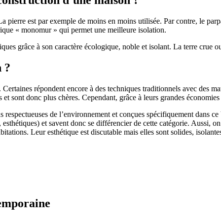
 pierre est par exemple de moins en moins utilisée. Par contre, le parpaing
brique « monomur » qui permet une meilleure isolation.
ues grâce à son caractère écologique, noble et isolant. La terre crue ou
n ?
. Certaines répondent encore à des techniques traditionnels avec des m
et sont donc plus chères. Cependant, grâce à leurs grandes économies d’
us respectueuses de l’environnement et conçues spécifiquement dans ce b
, esthétiques) et savent donc se différencier de cette catégorie. Aussi, 
itations. Leur esthétique est discutable mais elles sont solides, isolantes
temporaine