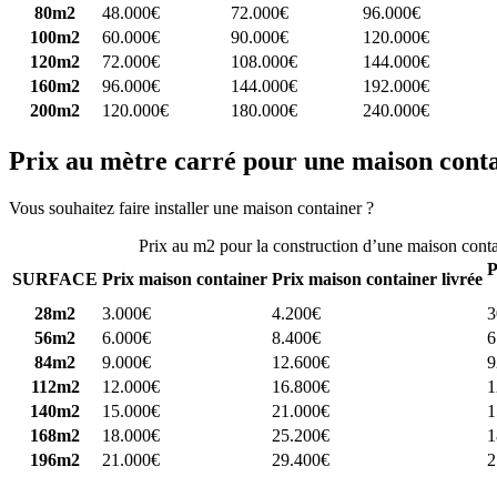
80m2
48.000€
72.000€
96.000€
100m2
60.000€
90.000€
120.000€
120m2
72.000€
108.000€
144.000€
160m2
96.000€
144.000€
192.000€
200m2
120.000€
180.000€
240.000€
Prix au mètre carré pour une maison cont
Vous souhaitez faire installer une maison container ?
Comparez 4 const
Prix au m2 pour la construction d’une maison cont
P
SURFACE
Prix maison container
Prix maison container livrée
28m2
3.000€
4.200€
3
56m2
6.000€
8.400€
6
84m2
9.000€
12.600€
9
112m2
12.000€
16.800€
1
140m2
15.000€
21.000€
1
168m2
18.000€
25.200€
1
196m2
21.000€
29.400€
2