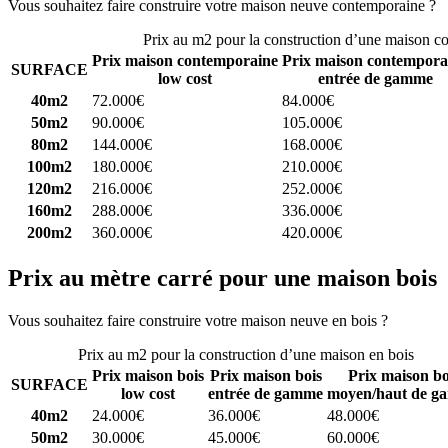
Vous souhaitez faire construire votre maison neuve contemporaine ?
C
Prix au m2 pour la construction d’une maison c
Prix maison contemporaine
Prix maison contempora
SURFACE
low cost
entrée de gamme
40m2
72.000€
84.000€
50m2
90.000€
105.000€
80m2
144.000€
168.000€
100m2
180.000€
210.000€
120m2
216.000€
252.000€
160m2
288.000€
336.000€
200m2
360.000€
420.000€
Prix au mètre carré pour une maison bois
Vous souhaitez faire construire votre maison neuve en bois ?
Comparez
Prix au m2 pour la construction d’une maison en bois
Prix maison bois
Prix maison bois
Prix maison bo
SURFACE
low cost
entrée de gamme
moyen/haut de g
40m2
24.000€
36.000€
48.000€
50m2
30.000€
45.000€
60.000€