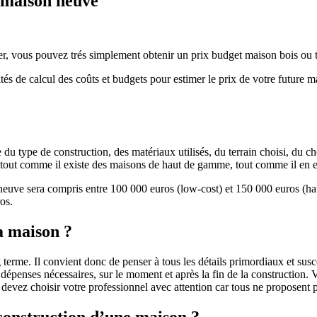
e maison neuve
r, vous pouvez trés simplement obtenir un prix budget maison bois ou tra
ités de calcul des coûts et budgets pour estimer le prix de votre future 
u type de construction, des matériaux utilisés, du terrain choisi, du c
 » tout comme il existe des maisons de haut de gamme, tout comme il en 
 neuve sera compris entre 100 000 euros (low-cost) et 150 000 euros (
os.
a maison ?
 terme. Il convient donc de penser à tous les détails primordiaux et susc
penses nécessaires, sur le moment et après la fin de la construction. Vo
s devez choisir votre professionnel avec attention car tous ne proposen
 construction d’une maison ?