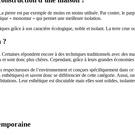
 pierre est par exemple de moins en moins utilisée. Par contre, le parpaing
brique « monomur » qui permet une meilleure isolation.
ues grâce à son caractère écologique, noble et isolant. La terre crue ou
n ?
. Certaines répondent encore à des techniques traditionnels avec des m
et sont donc plus chères. Cependant, grâce à leurs grandes économies d’
us respectueuses de l’environnement et conçues spécifiquement dans ce b
, esthétiques) et savent donc se différencier de cette catégorie. Aussi, 
itations. Leur esthétique est discutable mais elles sont solides, isolantes
temporaine