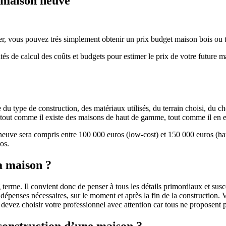
e maison neuve
r, vous pouvez trés simplement obtenir un prix budget maison bois ou tra
ités de calcul des coûts et budgets pour estimer le prix de votre future 
u type de construction, des matériaux utilisés, du terrain choisi, du c
 » tout comme il existe des maisons de haut de gamme, tout comme il en 
 neuve sera compris entre 100 000 euros (low-cost) et 150 000 euros (
os.
a maison ?
 terme. Il convient donc de penser à tous les détails primordiaux et susc
penses nécessaires, sur le moment et après la fin de la construction. Vo
s devez choisir votre professionnel avec attention car tous ne proposen
 construction d’une maison ?