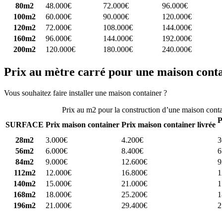
80m2
48.000€
72.000€
96.000€
100m2
60.000€
90.000€
120.000€
120m2
72.000€
108.000€
144.000€
160m2
96.000€
144.000€
192.000€
200m2
120.000€
180.000€
240.000€
Prix au mètre carré pour une maison cont
Vous souhaitez faire installer une maison container ?
Comparez 4 const
Prix au m2 pour la construction d’une maison cont
P
SURFACE
Prix maison container
Prix maison container livrée
28m2
3.000€
4.200€
3
56m2
6.000€
8.400€
6
84m2
9.000€
12.600€
9
112m2
12.000€
16.800€
1
140m2
15.000€
21.000€
1
168m2
18.000€
25.200€
1
196m2
21.000€
29.400€
2