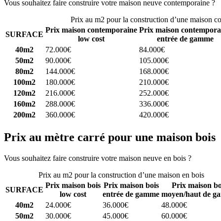
Vous souhaitez faire construire votre maison neuve contemporaine ?
C
Prix au m2 pour la construction d’une maison c
Prix maison contemporaine
Prix maison contempora
SURFACE
low cost
entrée de gamme
40m2
72.000€
84.000€
50m2
90.000€
105.000€
80m2
144.000€
168.000€
100m2
180.000€
210.000€
120m2
216.000€
252.000€
160m2
288.000€
336.000€
200m2
360.000€
420.000€
Prix au mètre carré pour une maison bois
Vous souhaitez faire construire votre maison neuve en bois ?
Comparez
Prix au m2 pour la construction d’une maison en bois
Prix maison bois
Prix maison bois
Prix maison bo
SURFACE
low cost
entrée de gamme
moyen/haut de g
40m2
24.000€
36.000€
48.000€
50m2
30.000€
45.000€
60.000€