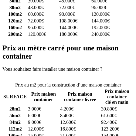
50m2
30.000€
45.000€
60.000€
80m2
48.000€
72.000€
96.000€
100m2
60.000€
90.000€
120.000€
120m2
72.000€
108.000€
144.000€
160m2
96.000€
144.000€
192.000€
200m2
120.000€
180.000€
240.000€
Prix au mètre carré pour une maison
container
Vous souhaitez faire installer une maison container ?
Comparez 4
constructeurs ici
Prix au m2 pour la construction d’une maison container
Prix maison
Prix maison
Prix maison
SURFACE
container
container
container livrée
clé en main
28m2
3.000€
4.200€
30.800€
56m2
6.000€
8.400€
61.600€
84m2
9.000€
12.600€
92.400€
112m2
12.000€
16.800€
123.200€
140m2
15.000€
21.000€
154.000€