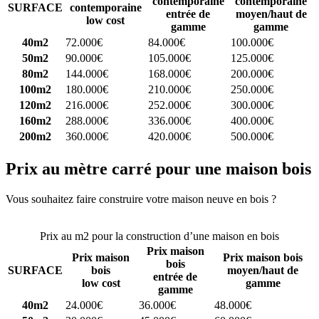
contemporaine
contemporaine
SURFACE
contemporaine
entrée de
moyen/haut de
low cost
gamme
gamme
40m2
72.000€
84.000€
100.000€
50m2
90.000€
105.000€
125.000€
80m2
144.000€
168.000€
200.000€
100m2
180.000€
210.000€
250.000€
120m2
216.000€
252.000€
300.000€
160m2
288.000€
336.000€
400.000€
200m2
360.000€
420.000€
500.000€
Prix au mètre carré pour une maison bois
Vous souhaitez faire construire votre maison neuve en bois ?
Comparez 4 constructeurs ici
Prix au m2 pour la construction d’une maison en bois
Prix maison
Prix maison
Prix maison bois
bois
SURFACE
bois
moyen/haut de
entrée de
low cost
gamme
gamme
40m2
24.000€
36.000€
48.000€