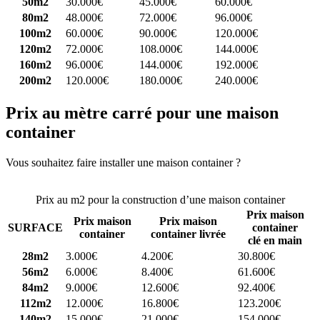
50m2
30.000€
45.000€
60.000€
80m2
48.000€
72.000€
96.000€
100m2
60.000€
90.000€
120.000€
120m2
72.000€
108.000€
144.000€
160m2
96.000€
144.000€
192.000€
200m2
120.000€
180.000€
240.000€
Prix au mètre carré pour une maison
container
Vous souhaitez faire installer une maison container ?
Comparez 4
constructeurs ici
Prix au m2 pour la construction d’une maison container
Prix maison
Prix maison
Prix maison
SURFACE
container
container
container livrée
clé en main
28m2
3.000€
4.200€
30.800€
56m2
6.000€
8.400€
61.600€
84m2
9.000€
12.600€
92.400€
112m2
12.000€
16.800€
123.200€
140m2
15.000€
21.000€
154.000€