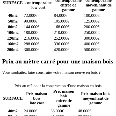
contemporaine
contemporaine
SURFACE
contemporaine
entrée de
moyen/haut de
low cost
gamme
gamme
40m2
72.000€
84.000€
100.000€
50m2
90.000€
105.000€
125.000€
80m2
144.000€
168.000€
200.000€
100m2
180.000€
210.000€
250.000€
120m2
216.000€
252.000€
300.000€
160m2
288.000€
336.000€
400.000€
200m2
360.000€
420.000€
500.000€
Prix au mètre carré pour une maison bois
Vous souhaitez faire construire votre maison neuve en bois ?
Comparez 4 constructeurs ici
Prix au m2 pour la construction d’une maison en bois
Prix maison
Prix maison
Prix maison bois
bois
SURFACE
bois
moyen/haut de
entrée de
low cost
gamme
gamme
40m2
24.000€
36.000€
48.000€