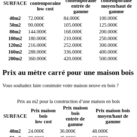
contemporaine
contemporaine
SURFACE
contemporaine
entrée de
moyen/haut de
low cost
gamme
gamme
40m2
72.000€
84.000€
100.000€
50m2
90.000€
105.000€
125.000€
80m2
144.000€
168.000€
200.000€
100m2
180.000€
210.000€
250.000€
120m2
216.000€
252.000€
300.000€
160m2
288.000€
336.000€
400.000€
200m2
360.000€
420.000€
500.000€
Prix au mètre carré pour une maison bois
Vous souhaitez faire construire votre maison neuve en bois ?
Comparez 4 constructeurs ici
Prix au m2 pour la construction d’une maison en bois
Prix maison
Prix maison
Prix maison bois
bois
SURFACE
bois
moyen/haut de
entrée de
low cost
gamme
gamme
40m2
24.000€
36.000€
48.000€