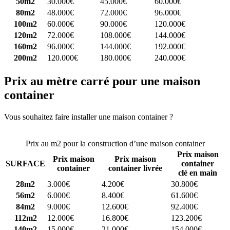
50m2
30.000€
45.000€
60.000€
80m2
48.000€
72.000€
96.000€
100m2
60.000€
90.000€
120.000€
120m2
72.000€
108.000€
144.000€
160m2
96.000€
144.000€
192.000€
200m2
120.000€
180.000€
240.000€
Prix au mètre carré pour une maison
container
Vous souhaitez faire installer une maison container ?
Comparez 4
constructeurs ici
Prix au m2 pour la construction d’une maison container
Prix maison
Prix maison
Prix maison
SURFACE
container
container
container livrée
clé en main
28m2
3.000€
4.200€
30.800€
56m2
6.000€
8.400€
61.600€
84m2
9.000€
12.600€
92.400€
112m2
12.000€
16.800€
123.200€
140m2
15.000€
21.000€
154.000€