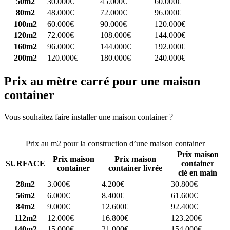
50m2
30.000€
45.000€
60.000€
80m2
48.000€
72.000€
96.000€
100m2
60.000€
90.000€
120.000€
120m2
72.000€
108.000€
144.000€
160m2
96.000€
144.000€
192.000€
200m2
120.000€
180.000€
240.000€
Prix au mètre carré pour une maison
container
Vous souhaitez faire installer une maison container ?
Comparez 4
constructeurs ici
Prix au m2 pour la construction d’une maison container
Prix maison
Prix maison
Prix maison
SURFACE
container
container
container livrée
clé en main
28m2
3.000€
4.200€
30.800€
56m2
6.000€
8.400€
61.600€
84m2
9.000€
12.600€
92.400€
112m2
12.000€
16.800€
123.200€
140m2
15.000€
21.000€
154.000€