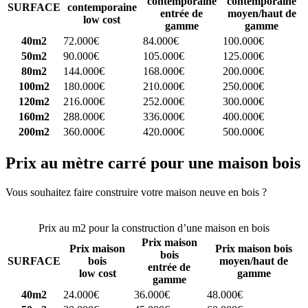
contemporaine
contemporaine
SURFACE
contemporaine
entrée de
moyen/haut de
low cost
gamme
gamme
40m2
72.000€
84.000€
100.000€
50m2
90.000€
105.000€
125.000€
80m2
144.000€
168.000€
200.000€
100m2
180.000€
210.000€
250.000€
120m2
216.000€
252.000€
300.000€
160m2
288.000€
336.000€
400.000€
200m2
360.000€
420.000€
500.000€
Prix au mètre carré pour une maison bois
Vous souhaitez faire construire votre maison neuve en bois ?
Comparez 4 constructeurs ici
Prix au m2 pour la construction d’une maison en bois
Prix maison
Prix maison
Prix maison bois
bois
SURFACE
bois
moyen/haut de
entrée de
low cost
gamme
gamme
40m2
24.000€
36.000€
48.000€