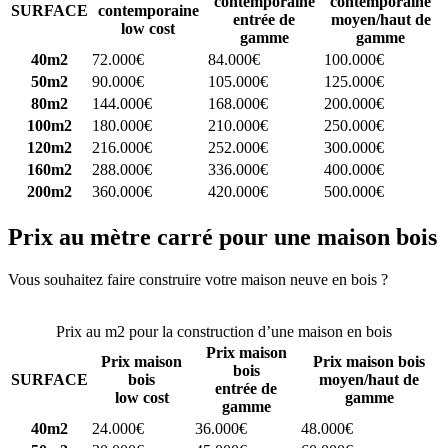
contemporaine
contemporaine
SURFACE
contemporaine
entrée de
moyen/haut de
low cost
gamme
gamme
40m2
72.000€
84.000€
100.000€
50m2
90.000€
105.000€
125.000€
80m2
144.000€
168.000€
200.000€
100m2
180.000€
210.000€
250.000€
120m2
216.000€
252.000€
300.000€
160m2
288.000€
336.000€
400.000€
200m2
360.000€
420.000€
500.000€
Prix au mètre carré pour une maison bois
Vous souhaitez faire construire votre maison neuve en bois ?
Comparez 4 constructeurs ici
Prix au m2 pour la construction d’une maison en bois
Prix maison
Prix maison
Prix maison bois
bois
SURFACE
bois
moyen/haut de
entrée de
low cost
gamme
gamme
40m2
24.000€
36.000€
48.000€