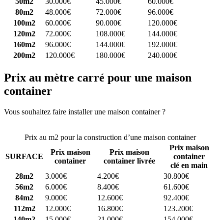
50m2
30.000€
45.000€
60.000€
80m2
48.000€
72.000€
96.000€
100m2
60.000€
90.000€
120.000€
120m2
72.000€
108.000€
144.000€
160m2
96.000€
144.000€
192.000€
200m2
120.000€
180.000€
240.000€
Prix au mètre carré pour une maison
container
Vous souhaitez faire installer une maison container ?
Comparez 4
constructeurs ici
Prix au m2 pour la construction d’une maison container
Prix maison
Prix maison
Prix maison
SURFACE
container
container
container livrée
clé en main
28m2
3.000€
4.200€
30.800€
56m2
6.000€
8.400€
61.600€
84m2
9.000€
12.600€
92.400€
112m2
12.000€
16.800€
123.200€
140m2
15.000€
21.000€
154.000€