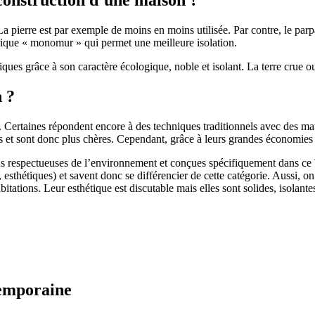
 pierre est par exemple de moins en moins utilisée. Par contre, le parpaing
brique « monomur » qui permet une meilleure isolation.
ues grâce à son caractère écologique, noble et isolant. La terre crue ou
n ?
. Certaines répondent encore à des techniques traditionnels avec des m
et sont donc plus chères. Cependant, grâce à leurs grandes économies d’
us respectueuses de l’environnement et conçues spécifiquement dans ce b
, esthétiques) et savent donc se différencier de cette catégorie. Aussi, 
itations. Leur esthétique est discutable mais elles sont solides, isolantes
temporaine