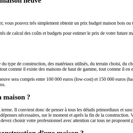
e maison neuve
r, vous pouvez trés simplement obtenir un prix budget maison bois ou tra
ités de calcul des coûts et budgets pour estimer le prix de votre future 
u type de construction, des matériaux utilisés, du terrain choisi, du c
 » tout comme il existe des maisons de haut de gamme, tout comme il en 
 neuve sera compris entre 100 000 euros (low-cost) et 150 000 euros (
os.
a maison ?
 terme. Il convient donc de penser à tous les détails primordiaux et susc
penses nécessaires, sur le moment et après la fin de la construction. Vo
s devez choisir votre professionnel avec attention car tous ne proposen
 construction d’une maison ?