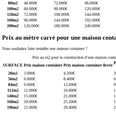
80m2
48.000€
72.000€
96.000€
100m2
60.000€
90.000€
120.000€
120m2
72.000€
108.000€
144.000€
160m2
96.000€
144.000€
192.000€
200m2
120.000€
180.000€
240.000€
Prix au mètre carré pour une maison cont
Vous souhaitez faire installer une maison container ?
Comparez 4 const
Prix au m2 pour la construction d’une maison cont
P
SURFACE
Prix maison container
Prix maison container livrée
28m2
3.000€
4.200€
3
56m2
6.000€
8.400€
6
84m2
9.000€
12.600€
9
112m2
12.000€
16.800€
1
140m2
15.000€
21.000€
1
168m2
18.000€
25.200€
1
196m2
21.000€
29.400€
2