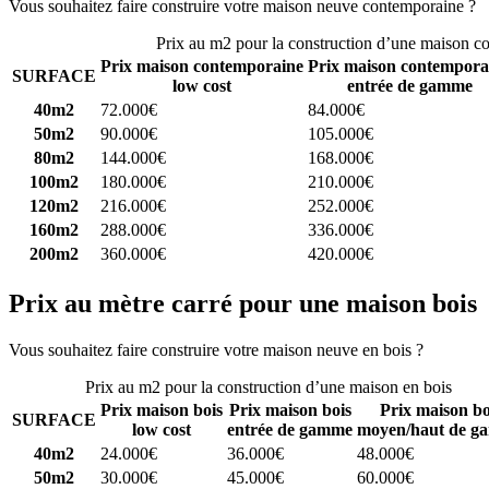
Vous souhaitez faire construire votre maison neuve contemporaine ?
C
Prix au m2 pour la construction d’une maison c
Prix maison contemporaine
Prix maison contempora
SURFACE
low cost
entrée de gamme
40m2
72.000€
84.000€
50m2
90.000€
105.000€
80m2
144.000€
168.000€
100m2
180.000€
210.000€
120m2
216.000€
252.000€
160m2
288.000€
336.000€
200m2
360.000€
420.000€
Prix au mètre carré pour une maison bois
Vous souhaitez faire construire votre maison neuve en bois ?
Comparez
Prix au m2 pour la construction d’une maison en bois
Prix maison bois
Prix maison bois
Prix maison bo
SURFACE
low cost
entrée de gamme
moyen/haut de g
40m2
24.000€
36.000€
48.000€
50m2
30.000€
45.000€
60.000€