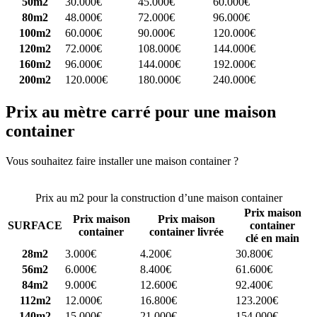
50m2
30.000€
45.000€
60.000€
80m2
48.000€
72.000€
96.000€
100m2
60.000€
90.000€
120.000€
120m2
72.000€
108.000€
144.000€
160m2
96.000€
144.000€
192.000€
200m2
120.000€
180.000€
240.000€
Prix au mètre carré pour une maison
container
Vous souhaitez faire installer une maison container ?
Comparez 4
constructeurs ici
Prix au m2 pour la construction d’une maison container
Prix maison
Prix maison
Prix maison
SURFACE
container
container
container livrée
clé en main
28m2
3.000€
4.200€
30.800€
56m2
6.000€
8.400€
61.600€
84m2
9.000€
12.600€
92.400€
112m2
12.000€
16.800€
123.200€
140m2
15.000€
21.000€
154.000€