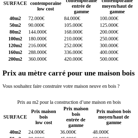
contemporaine
contemporaine
SURFACE
contemporaine
entrée de
moyen/haut de
low cost
gamme
gamme
40m2
72.000€
84.000€
100.000€
50m2
90.000€
105.000€
125.000€
80m2
144.000€
168.000€
200.000€
100m2
180.000€
210.000€
250.000€
120m2
216.000€
252.000€
300.000€
160m2
288.000€
336.000€
400.000€
200m2
360.000€
420.000€
500.000€
Prix au mètre carré pour une maison bois
Vous souhaitez faire construire votre maison neuve en bois ?
Comparez 4 constructeurs ici
Prix au m2 pour la construction d’une maison en bois
Prix maison
Prix maison
Prix maison bois
bois
SURFACE
bois
moyen/haut de
entrée de
low cost
gamme
gamme
40m2
24.000€
36.000€
48.000€