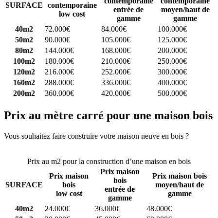
contemporaine
contemporaine
SURFACE
contemporaine
entrée de
moyen/haut de
low cost
gamme
gamme
40m2
72.000€
84.000€
100.000€
50m2
90.000€
105.000€
125.000€
80m2
144.000€
168.000€
200.000€
100m2
180.000€
210.000€
250.000€
120m2
216.000€
252.000€
300.000€
160m2
288.000€
336.000€
400.000€
200m2
360.000€
420.000€
500.000€
Prix au mètre carré pour une maison bois
Vous souhaitez faire construire votre maison neuve en bois ?
Comparez 4 constructeurs ici
Prix au m2 pour la construction d’une maison en bois
Prix maison
Prix maison
Prix maison bois
bois
SURFACE
bois
moyen/haut de
entrée de
low cost
gamme
gamme
40m2
24.000€
36.000€
48.000€