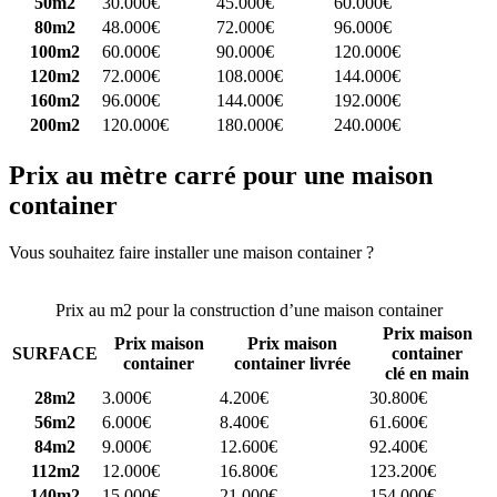
50m2
30.000€
45.000€
60.000€
80m2
48.000€
72.000€
96.000€
100m2
60.000€
90.000€
120.000€
120m2
72.000€
108.000€
144.000€
160m2
96.000€
144.000€
192.000€
200m2
120.000€
180.000€
240.000€
Prix au mètre carré pour une maison
container
Vous souhaitez faire installer une maison container ?
Comparez 4
constructeurs ici
Prix au m2 pour la construction d’une maison container
Prix maison
Prix maison
Prix maison
SURFACE
container
container
container livrée
clé en main
28m2
3.000€
4.200€
30.800€
56m2
6.000€
8.400€
61.600€
84m2
9.000€
12.600€
92.400€
112m2
12.000€
16.800€
123.200€
140m2
15.000€
21.000€
154.000€