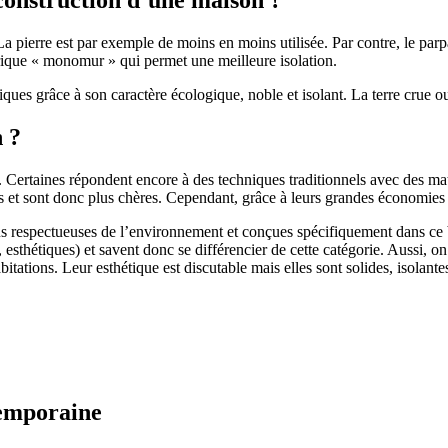
 pierre est par exemple de moins en moins utilisée. Par contre, le parpaing
brique « monomur » qui permet une meilleure isolation.
ues grâce à son caractère écologique, noble et isolant. La terre crue ou
n ?
. Certaines répondent encore à des techniques traditionnels avec des m
et sont donc plus chères. Cependant, grâce à leurs grandes économies d’
us respectueuses de l’environnement et conçues spécifiquement dans ce b
, esthétiques) et savent donc se différencier de cette catégorie. Aussi, 
itations. Leur esthétique est discutable mais elles sont solides, isolantes
temporaine