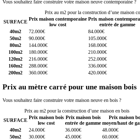
Vous souhaitez faire construire votre maison neuve contemporaine ?
C
Prix au m2 pour la construction d’une maison c
Prix maison contemporaine
Prix maison contempora
SURFACE
low cost
entrée de gamme
40m2
72.000€
84.000€
50m2
90.000€
105.000€
80m2
144.000€
168.000€
100m2
180.000€
210.000€
120m2
216.000€
252.000€
160m2
288.000€
336.000€
200m2
360.000€
420.000€
Prix au mètre carré pour une maison bois
Vous souhaitez faire construire votre maison neuve en bois ?
Comparez
Prix au m2 pour la construction d’une maison en bois
Prix maison bois
Prix maison bois
Prix maison bo
SURFACE
low cost
entrée de gamme
moyen/haut de g
40m2
24.000€
36.000€
48.000€
50m2
30.000€
45.000€
60.000€