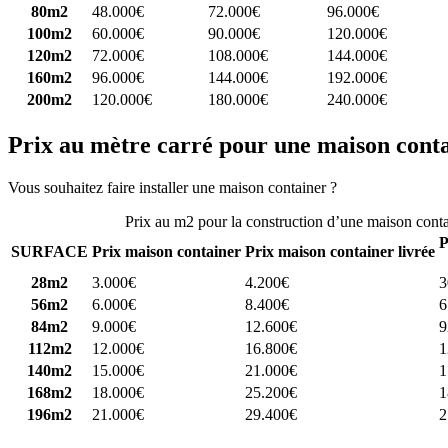
80m2
48.000€
72.000€
96.000€
100m2
60.000€
90.000€
120.000€
120m2
72.000€
108.000€
144.000€
160m2
96.000€
144.000€
192.000€
200m2
120.000€
180.000€
240.000€
Prix au mètre carré pour une maison cont
Vous souhaitez faire installer une maison container ?
Comparez 4 const
Prix au m2 pour la construction d’une maison cont
P
SURFACE
Prix maison container
Prix maison container livrée
28m2
3.000€
4.200€
3
56m2
6.000€
8.400€
6
84m2
9.000€
12.600€
9
112m2
12.000€
16.800€
1
140m2
15.000€
21.000€
1
168m2
18.000€
25.200€
1
196m2
21.000€
29.400€
2