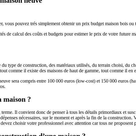
e maison neuve
r, vous pouvez trés simplement obtenir un prix budget maison bois ou tra
ités de calcul des coûts et budgets pour estimer le prix de votre future 
u type de construction, des matériaux utilisés, du terrain choisi, du c
 » tout comme il existe des maisons de haut de gamme, tout comme il en 
 neuve sera compris entre 100 000 euros (low-cost) et 150 000 euros (
os.
a maison ?
 terme. Il convient donc de penser à tous les détails primordiaux et susc
penses nécessaires, sur le moment et après la fin de la construction. Vo
s devez choisir votre professionnel avec attention car tous ne proposen
 construction d’une maison ?