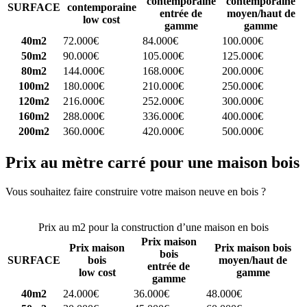
contemporaine
contemporaine
SURFACE
contemporaine
entrée de
moyen/haut de
low cost
gamme
gamme
40m2
72.000€
84.000€
100.000€
50m2
90.000€
105.000€
125.000€
80m2
144.000€
168.000€
200.000€
100m2
180.000€
210.000€
250.000€
120m2
216.000€
252.000€
300.000€
160m2
288.000€
336.000€
400.000€
200m2
360.000€
420.000€
500.000€
Prix au mètre carré pour une maison bois
Vous souhaitez faire construire votre maison neuve en bois ?
Comparez 4 constructeurs ici
Prix au m2 pour la construction d’une maison en bois
Prix maison
Prix maison
Prix maison bois
bois
SURFACE
bois
moyen/haut de
entrée de
low cost
gamme
gamme
40m2
24.000€
36.000€
48.000€