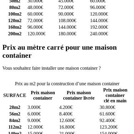
50m2
30.000€
45.000€
60.000€
80m2
48.000€
72.000€
96.000€
100m2
60.000€
90.000€
120.000€
120m2
72.000€
108.000€
144.000€
160m2
96.000€
144.000€
192.000€
200m2
120.000€
180.000€
240.000€
Prix au mètre carré pour une maison
container
Vous souhaitez faire installer une maison container ?
Comparez 4
constructeurs ici
Prix au m2 pour la construction d’une maison container
Prix maison
Prix maison
Prix maison
SURFACE
container
container
container livrée
clé en main
28m2
3.000€
4.200€
30.800€
56m2
6.000€
8.400€
61.600€
84m2
9.000€
12.600€
92.400€
112m2
12.000€
16.800€
123.200€
140m2
15.000€
21.000€
154.000€