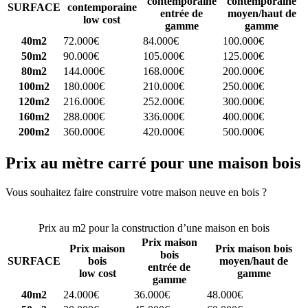
contemporaine
contemporaine
SURFACE
contemporaine
entrée de
moyen/haut de
low cost
gamme
gamme
40m2
72.000€
84.000€
100.000€
50m2
90.000€
105.000€
125.000€
80m2
144.000€
168.000€
200.000€
100m2
180.000€
210.000€
250.000€
120m2
216.000€
252.000€
300.000€
160m2
288.000€
336.000€
400.000€
200m2
360.000€
420.000€
500.000€
Prix au mètre carré pour une maison bois
Vous souhaitez faire construire votre maison neuve en bois ?
Comparez 4 constructeurs ici
Prix au m2 pour la construction d’une maison en bois
Prix maison
Prix maison
Prix maison bois
bois
SURFACE
bois
moyen/haut de
entrée de
low cost
gamme
gamme
40m2
24.000€
36.000€
48.000€