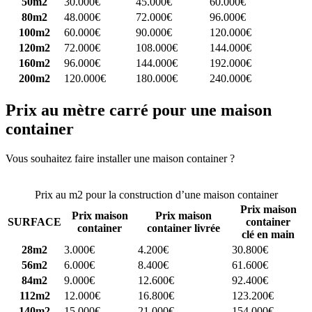
50m2
30.000€
45.000€
60.000€
80m2
48.000€
72.000€
96.000€
100m2
60.000€
90.000€
120.000€
120m2
72.000€
108.000€
144.000€
160m2
96.000€
144.000€
192.000€
200m2
120.000€
180.000€
240.000€
Prix au mètre carré pour une maison
container
Vous souhaitez faire installer une maison container ?
Comparez 4
constructeurs ici
Prix au m2 pour la construction d’une maison container
Prix maison
Prix maison
Prix maison
SURFACE
container
container
container livrée
clé en main
28m2
3.000€
4.200€
30.800€
56m2
6.000€
8.400€
61.600€
84m2
9.000€
12.600€
92.400€
112m2
12.000€
16.800€
123.200€
140m2
15.000€
21.000€
154.000€