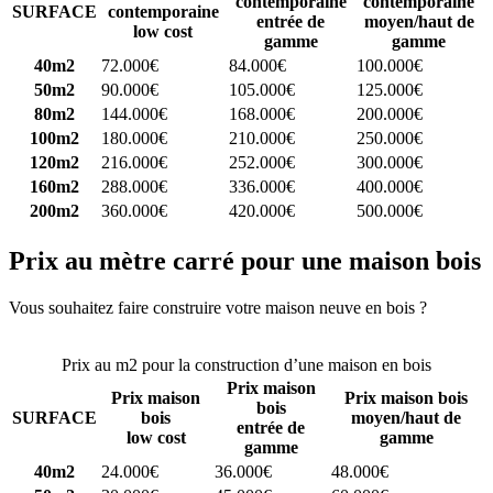
contemporaine
contemporaine
SURFACE
contemporaine
entrée de
moyen/haut de
low cost
gamme
gamme
40m2
72.000€
84.000€
100.000€
50m2
90.000€
105.000€
125.000€
80m2
144.000€
168.000€
200.000€
100m2
180.000€
210.000€
250.000€
120m2
216.000€
252.000€
300.000€
160m2
288.000€
336.000€
400.000€
200m2
360.000€
420.000€
500.000€
Prix au mètre carré pour une maison bois
Vous souhaitez faire construire votre maison neuve en bois ?
Comparez 4 constructeurs ici
Prix au m2 pour la construction d’une maison en bois
Prix maison
Prix maison
Prix maison bois
bois
SURFACE
bois
moyen/haut de
entrée de
low cost
gamme
gamme
40m2
24.000€
36.000€
48.000€