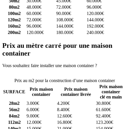
50m2
30.000€
45.000€
60.000€
80m2
48.000€
72.000€
96.000€
100m2
60.000€
90.000€
120.000€
120m2
72.000€
108.000€
144.000€
160m2
96.000€
144.000€
192.000€
200m2
120.000€
180.000€
240.000€
Prix au mètre carré pour une maison
container
Vous souhaitez faire installer une maison container ?
Comparez 4
constructeurs ici
Prix au m2 pour la construction d’une maison container
Prix maison
Prix maison
Prix maison
SURFACE
container
container
container livrée
clé en main
28m2
3.000€
4.200€
30.800€
56m2
6.000€
8.400€
61.600€
84m2
9.000€
12.600€
92.400€
112m2
12.000€
16.800€
123.200€
140m2
15.000€
21.000€
154.000€