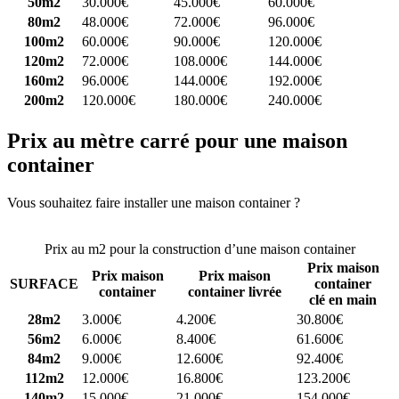
50m2
30.000€
45.000€
60.000€
80m2
48.000€
72.000€
96.000€
100m2
60.000€
90.000€
120.000€
120m2
72.000€
108.000€
144.000€
160m2
96.000€
144.000€
192.000€
200m2
120.000€
180.000€
240.000€
Prix au mètre carré pour une maison
container
Vous souhaitez faire installer une maison container ?
Comparez 4
constructeurs ici
Prix au m2 pour la construction d’une maison container
Prix maison
Prix maison
Prix maison
SURFACE
container
container
container livrée
clé en main
28m2
3.000€
4.200€
30.800€
56m2
6.000€
8.400€
61.600€
84m2
9.000€
12.600€
92.400€
112m2
12.000€
16.800€
123.200€
140m2
15.000€
21.000€
154.000€