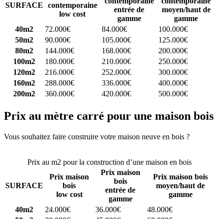
contemporaine
contemporaine
SURFACE
contemporaine
entrée de
moyen/haut de
low cost
gamme
gamme
40m2
72.000€
84.000€
100.000€
50m2
90.000€
105.000€
125.000€
80m2
144.000€
168.000€
200.000€
100m2
180.000€
210.000€
250.000€
120m2
216.000€
252.000€
300.000€
160m2
288.000€
336.000€
400.000€
200m2
360.000€
420.000€
500.000€
Prix au mètre carré pour une maison bois
Vous souhaitez faire construire votre maison neuve en bois ?
Comparez 4 constructeurs ici
Prix au m2 pour la construction d’une maison en bois
Prix maison
Prix maison
Prix maison bois
bois
SURFACE
bois
moyen/haut de
entrée de
low cost
gamme
gamme
40m2
24.000€
36.000€
48.000€